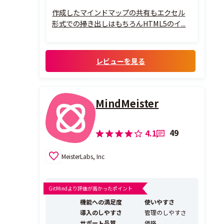
す。
作成したマインドマップの共有もエクセル
さらにToDoの進捗についても、ある程度の
形式での掃き出しはもちろんHTML5のイ...
幅で設定をされているので使いやすいです。
レビューを見る
MindMeister
49
4.1
MeisterLabs, Inc
GitMindより評価が高かったポイント
機能への満足度
使いやすさ
導入のしやすさ
管理のしやすさ
サポート品質
価格