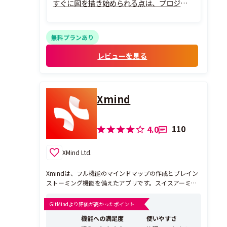
すぐに図を描き始められる点は、プロジェ
クト初期のアイデア出しや共有において大
きな価値があります。
特に良いと感じるのは、図形やテンプレー
無料プランあり
トの豊富さと、ドラッグ・ドロップ中心の操
レビューを見る
作体系です。ワイヤー...
Xmind
110
4.0
XMind Ltd.
Xmindは、フル機能のマインドマップの作成とブレイン
ストーミング機能を備えたアプリです。スイスアーミー
ナイフのように創造性を刺激し、思考力を向上させま
す。Xmindには、ワンクリックでマインドマップの配色
GitMindより評価が高かったポイント
を変更するスマートカラーテーマ機能、豊富な構造やテ
機能への満足度
使いやすさ
ンプレート、綺麗なステッカーとイラスト、豊富なテー