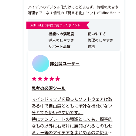
アイデアのデジタル化だけにとどまらず、情報の統合や
処理までこなす情報の「見える化」ソフトが MindMana
ger です。情報の処理や管理を簡単に、分散したアイデ
アやデータを明確に「見える化」し、立案、整理、また
GitMindより評価が高かったポイント
深化や共有が簡単になります。 ・ブレインストーミング
機能への満足度
使いやすさ
（ビジネスミーティング、プロジェクトプランニング...
導入のしやすさ
管理のしやすさ
サポート品質
価格
非公開ユーザー
思考の必須ツール
マインドマップを扱ったソフトウェアは数
ある中で自由度とともに余計な機能がない
分とても使いやすいです。
特にテンプレートの種類としても、標準的
なもの以外に右だけに展開されるものもセ
ミナー等のアイデアをまとめるのに使えま