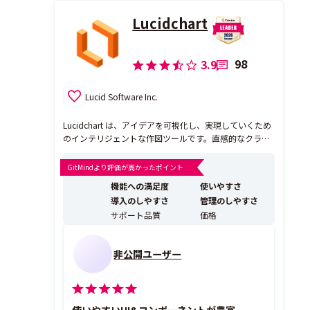
Lucidchart
98
3.9
Lucid Software Inc.
Lucidchart は、アイデアを可視化し、実現していくため
のインテリジェントな作図ツールです。直感的なクラウ
ドサービスで、誰もがフローチャート、マインドマッ
プ、ER図、UML図などを作成しながら、視覚的に作業を
GitMindより評価が高かったポイント
進めることができ、リアルタイムでのコラボレーション
機能への満足度
使いやすさ
を実現します。 多くの大企業のITユーザーの...
導入のしやすさ
管理のしやすさ
サポート品質
価格
非公開ユーザー