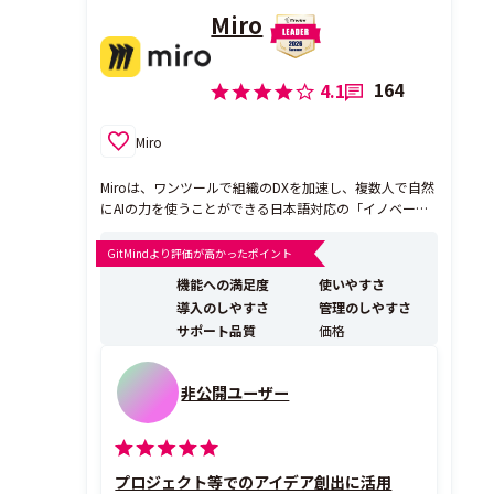
Miro
164
4.1
Miro
Miroは、ワンツールで組織のDXを加速し、複数人で自然
にAIの力を使うことができる日本語対応の「イノベーシ
ョンワークスペース」です。あなたは、ひとつの仕事の
ためにプレゼン資料や議事録、タスク管理ツール、関連
GitMindより評価が高かったポイント
図面など、あちこちを探し回るような一日を過ごしてい
機能への満足度
使いやすさ
ませんか？Miroは、多くの業務で共通するプロセスであ
導入のしやすさ
管理のしやすさ
る...
サポート品質
価格
非公開ユーザー
プロジェクト等でのアイデア創出に活用