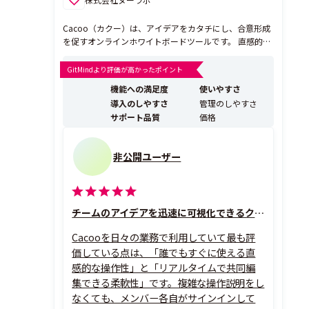
Cacoo（カクー）は、アイデアをカタチにし、合意形成
を促すオンラインホワイトボードツールです。 直感的な
操作性、URLを利用した安心・充実の共有機能で、組織
内外を問わず複数人での共同作業をする場面でご利用い
GitMindより評価が高かったポイント
ただけます。 ブラウザ上で操作可能、専用のソフトウェ
機能への満足度
使いやすさ
ア・アプリは不要です。 Cacooを...
導入のしやすさ
管理のしやすさ
サポート品質
価格
非公開ユーザー
チームのアイデアを迅速に可視化できるクラウドプレゼンツール
Cacooを日々の業務で利用していて最も評
価している点は、「誰でもすぐに使える直
感的な操作性」と「リアルタイムで共同編
集できる柔軟性」です。複雑な操作説明をし
なくても、メンバー各自がサインインして