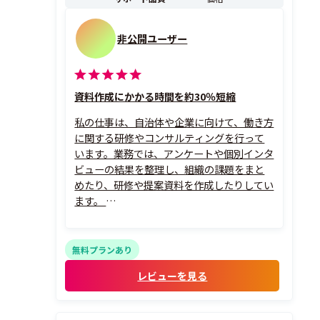
非公開ユーザー
資料作成にかかる時間を約30％短縮
私の仕事は、自治体や企業に向けて、働き方
に関する研修やコンサルティングを行って
います。業務では、アンケートや個別インタ
ビューの結果を整理し、組織の課題をまと
めたり、研修や提案資料を作成したりしてい
ます。
MindMeisterの良い点は、集めた情報や頭
の中の考えを、枝分かれさせながら一つの
画面に整理できることです。長時間労働、制
無料プランあり
度、職場の雰囲気、管理職の意識など、複数
レビューを見る
の問題が関係するテーマ...