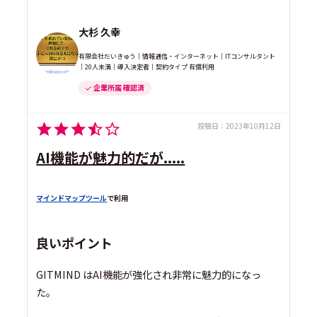
大杉 久幸
有限会社だいきゅう｜情報通信・インターネット｜ITコンサルタント
｜20人未満｜導入決定者｜契約タイプ 有償利用
企業所属 確認済
投稿日：
2023年10月12日
AI機能が魅力的だが.....
マインドマップツール
で利用
良いポイント
GITMIND はAI機能が強化され非常に魅力的になっ
た。