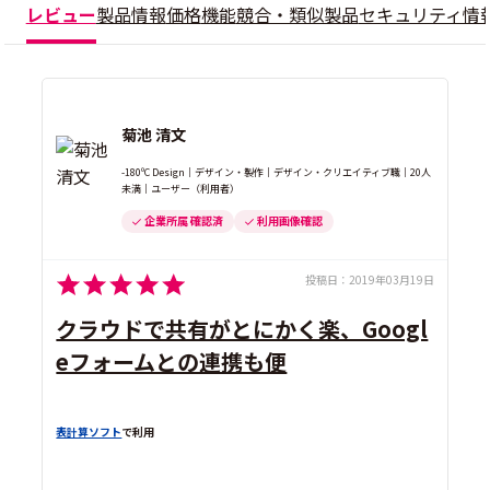
レビュー
製品情報
価格
機能
競合・類似製品
セキュリティ情
菊池 清文
-180ºC Design｜デザイン・製作｜デザイン・クリエイティブ職｜20人
未満｜ユーザー（利用者）
企業所属 確認済
利用画像確認
投稿日：
2019年03月19日
クラウドで共有がとにかく楽、Googl
eフォームとの連携も便
表計算ソフト
で利用