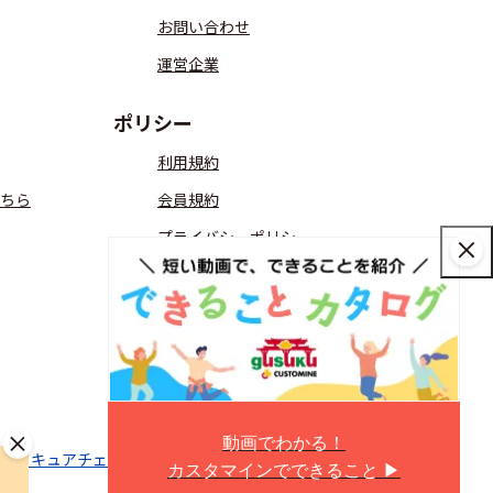
お問い合わせ
運営企業
ポリシー
利用規約
ちら
会員規約
プライバシーポリシー
コミュニティガイドライン
ITreview Gridの算出方法
匿名加工情報
動画でわかる！
aaSセキュアチェック
ITreviewLabo
ITreviewオンラインストア
カスタマインでできること ▶