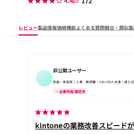
4.4
172
レビュー
製品情報
価格
機能
よくある質問
競合・類似製
非公開ユーザー
床屋・美容院｜人事・教育職｜100-300人未満｜導入
企業所属 確認済
kintoneの業務改善スピー