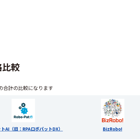
格比較
の合計の比較になります
トAI（旧：RPAロボパットDX）
BizRobo!