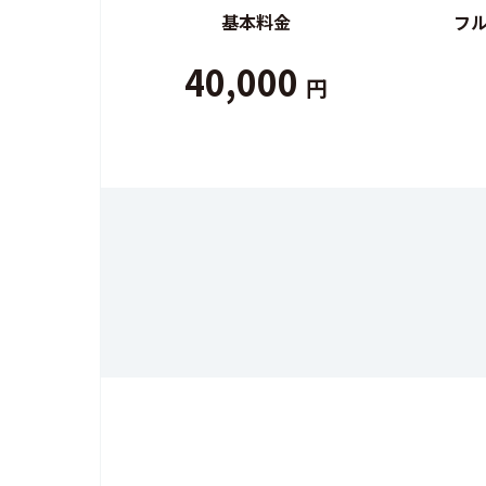
基本料金
フ
40,000
円