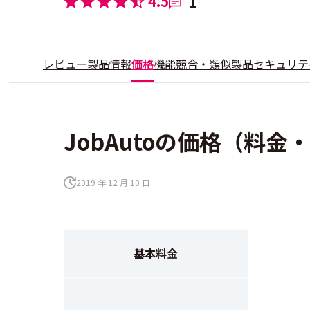
4.5
1
レビュー
製品情報
価格
機能
競合・類似製品
セキュリテ
JobAutoの価格（料金
2019 年 12 月 10 日
基本料金