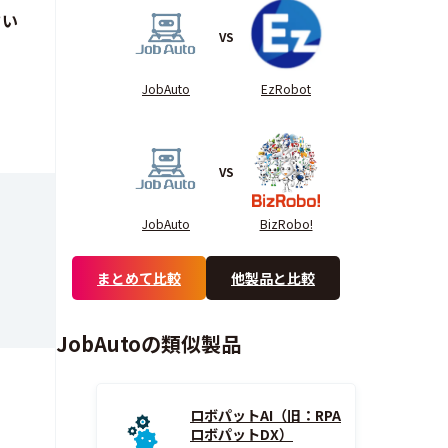
さい
VS
JobAuto
EzRobot
VS
JobAuto
BizRobo!
まとめて比較
他製品と比較
JobAutoの類似製品
ロボパットAI（旧：RPA
ロボパットDX）