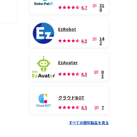
31
4.7
0
EzRobot
14
4.5
2
EzAvater
8
4.5
3
クラウドBOT
7
4.5
すべての類似製品を見る