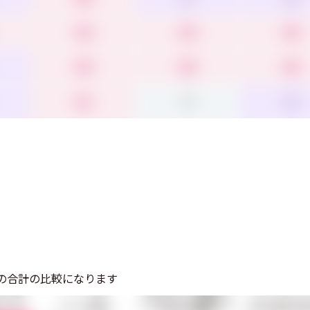
4.4
4.4
4.0
4.0
4.0
4.6
4.1
3.9
3.2
の合計の比較になります
ナリオ
プログラミング言語によ
レコード機能
文字と図形や色