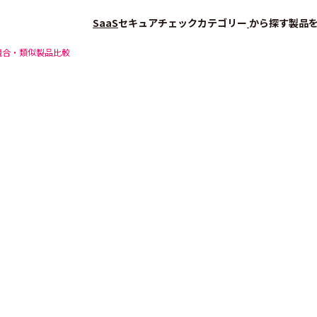
SaaS
セキュアチェック
カテゴリー
から探す
製品
競合・類似製品比較
会員登録（無料）