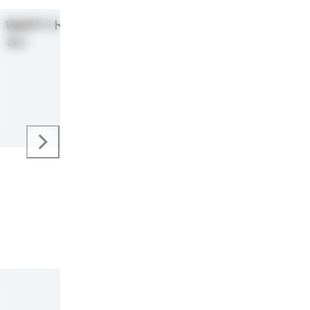
Webサイトをご確認くだ
We
フル機能ロボット
さい
さい
750,000
-
円
年間（税別）
実行専用ロボット
200,000
円
年間（税別）
管理用サーバー