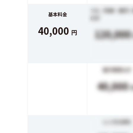
フル（作成・実行）
基本料金
ロボ
40,000
120,00
円
実行専用ロボ
40,000
レンタルRPA