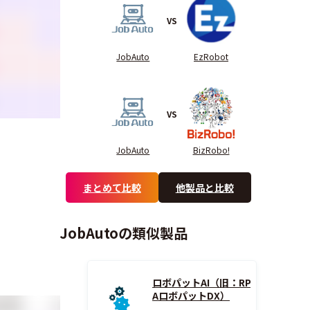
VS
3.7
4.6
3.8
JobAuto
EzRobot
4.0
4.1
4.2
3.6
3.6
3.3
VS
JobAuto
BizRobo!
まとめて比較
他製品と比較
JobAutoの類似製品
ロボパットAI（旧：RP
AロボパットDX）
の判別
スケジューリング
トリガー設定
ワークフロ