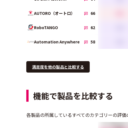
4.3
AUTORO（オートロ）
66
3.9
RoboTANGO
62
3.9
Automation Anywhere
58
満足度を他の製品と比較する
機能で製品を比較する
各製品の所属しているすべてのカテゴリーの評価
フロー図によるシ