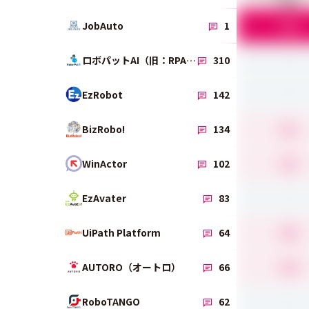
作成
5.0
JobAuto
1
-
ロボパットAI（旧：RPAロボパットDX）
310
-
EzRobot
142
4.1
BizRobo!
134
4.2
WinActor
102
-
EzAvater
83
4.0
UiPath Platform
64
4.4
AUTORO（オートロ）
66
-
RoboTANGO
62