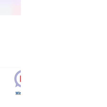
4.0
3.7
3.4
WinActor
EzAvater
年間（税別）