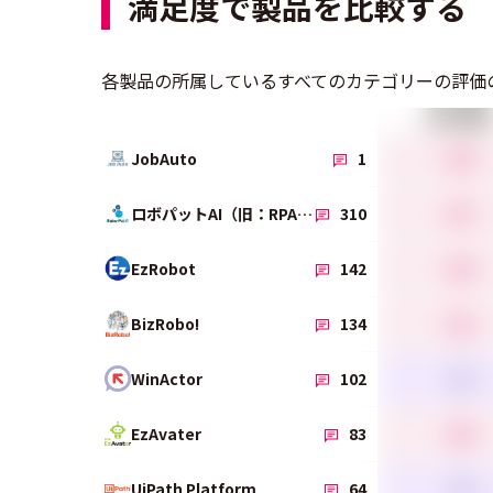
満足度で製品を比較する
各製品の所属しているすべてのカテゴリーの評価
総合満足度
4.5
JobAuto
1
4.7
ロボパットAI（旧：RPAロボパットDX）
310
4.5
EzRobot
142
4.1
BizRobo!
134
3.6
WinActor
102
4.5
EzAvater
83
3.8
UiPath Platform
64