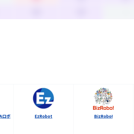
3.6
3.4
-
Aロボ
EzRobot
BizRobo!