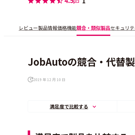
4.5
1
レビュー
製品情報
価格
機能
競合・類似製品
セキュリテ
JobAutoの競合・代替
2019 年 12 月 10 日
満足度で比較する