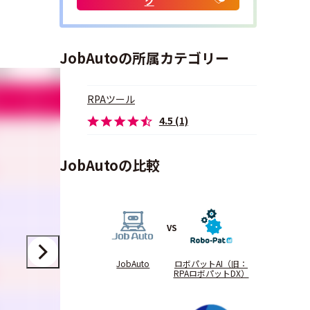
ク
JobAutoの所属カテゴリー
すさ
管理のしやすさ
サポート品質
価格
5.0
5.0
5.0
RPAツール
4.5 (1)
4.4
4.8
4.1
JobAutoの比較
4.1
4.7
4.6
3.7
4.0
3.6
VS
3.5
3.8
3.2
JobAuto
ロボパットAI（旧：
4.2
4.6
4.2
RPAロボパットDX）
3.2
3.2
3.1