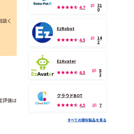
31
4.7
0
相談く
EzRobot
14
4.5
2
EzAvater
8
4.5
3
クラウドBOT
足度評価は
7
4.5
すべての類似製品を見る