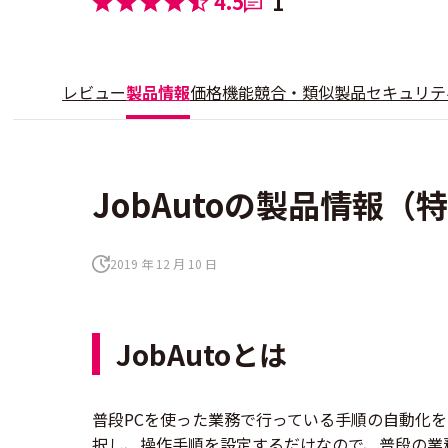
4.5
1
レビュー
製品情報
価格
機能
競合・類似製品
セキュリテ
JobAutoの製品情報
2019 年 12 月 10 日
JobAutoとは
普段PCを使った業務で行っている手順の自動化を
択し、操作手順を設定するだけなので、普段の業