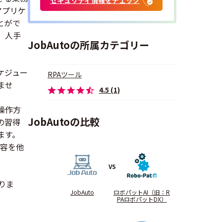
アプリケ
とがで
、人手
JobAutoの所属カテゴリー
ケジュー
RPAツール
ませ
4.5 (1)
操作方
JobAutoの比較
の習得
ます。
内容を他
VS
りま
JobAuto
ロボパットAI（旧：R
PAロボパットDX）