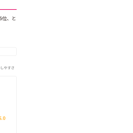
6位、と
のしやすさ
5.0