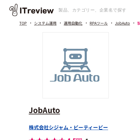
TOP
システム運用
運用自動化
RPAツール
JobAuto
JobAuto
株式会社シジャム・ビーティービー