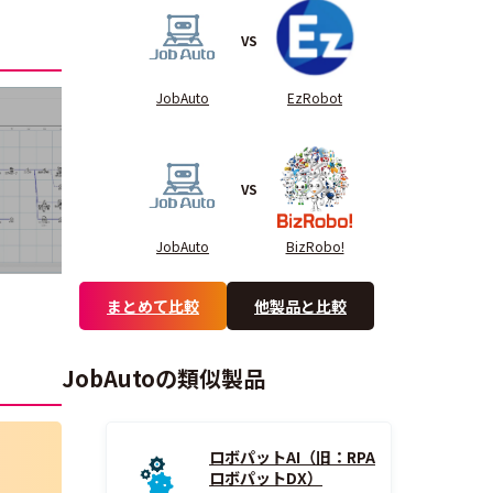
VS
JobAuto
EzRobot
VS
JobAuto
BizRobo!
まとめて比較
他製品と比較
JobAutoの類似製品
ロボパットAI（旧：RPA
ロボパットDX）