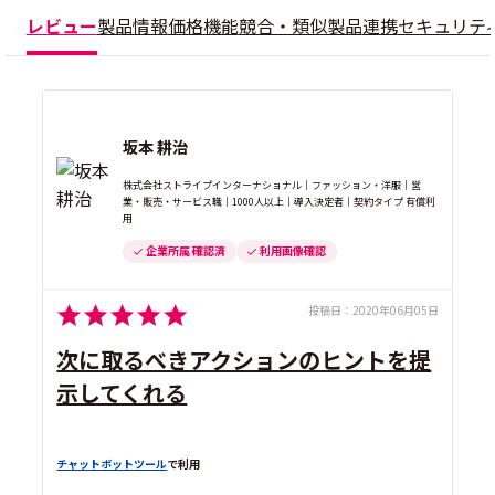
レビュー
製品情報
価格
機能
競合・類似製品
連携
セキュリテ
坂本 耕治
株式会社ストライプインターナショナル｜ファッション・洋服｜営
業・販売・サービス職｜1000人以上｜導入決定者｜契約タイプ 有償利
用
企業所属 確認済
利用画像確認
投稿日：
2020年06月05日
次に取るべきアクションのヒントを提
示してくれる
チャットボットツール
で利用