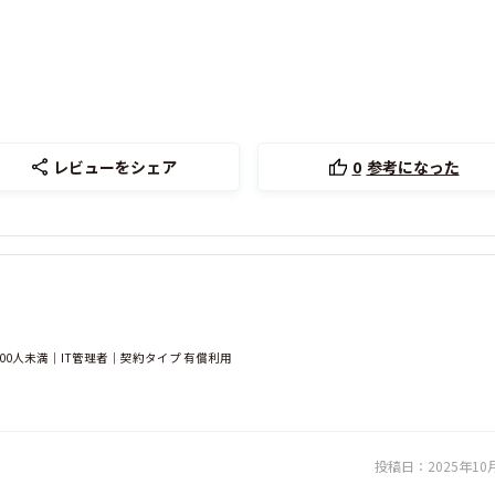
レビューをシェア
0
参考になった
00人未満｜IT管理者｜契約タイプ 有償利用
投稿日：
2025年10