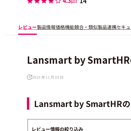
4.3
14
レビュー
製品情報
価格
機能
競合・類似製品
連携
セキュ
Lansmart by Smar
2025 年 12 月 03 日
Lansmart by Sma
レビュー情報の絞り込み