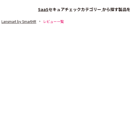
SaaS
セキュアチェック
カテゴリー
から探す
製品
Lansmart by SmartHR
レビュー一覧