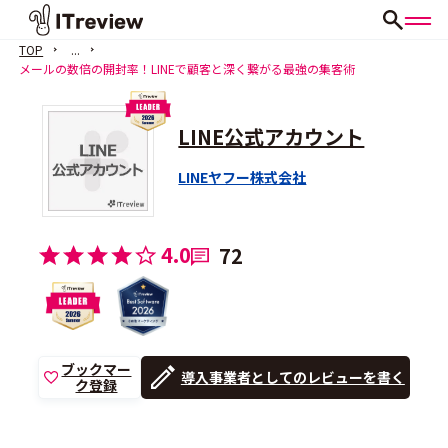
TOP
...
メールの数倍の開封率！LINEで顧客と深く繋がる最強の集客術
LINE公式アカウント
LINEヤフー株式会社
4.0
72
ブックマー
導入事業者としてのレビューを書く
ク登録