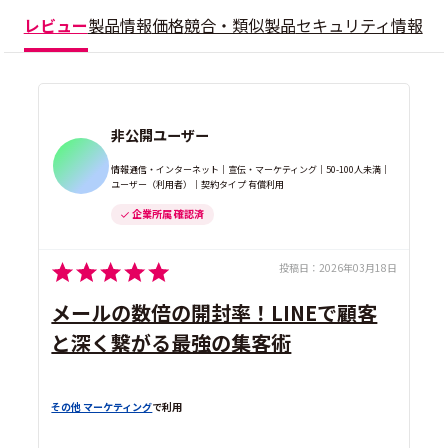
レビュー
製品情報
価格
競合・類似製品
セキュリティ情報
非公開ユーザー
情報通信・インターネット｜宣伝・マーケティング｜50-100人未満｜
ユーザー（利用者）｜契約タイプ 有償利用
企業所属 確認済
投稿日：
2026年03月18日
メールの数倍の開封率！LINEで顧客
と深く繋がる最強の集客術
その他 マーケティング
で利用