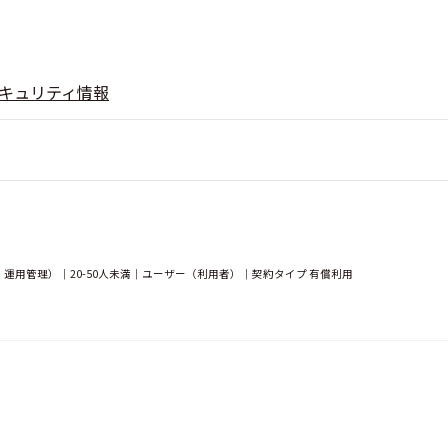
キュリティ情報
用管理）｜20-50人未満｜ユーザー（利用者）｜契約タイプ 有償利用