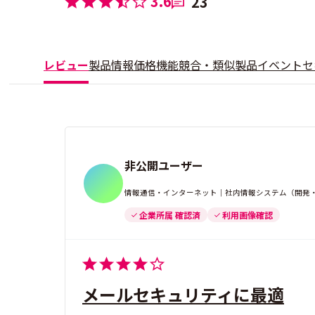
3.6
23
レビュー
製品情報
価格
機能
競合・類似製品
イベント
セ
非公開ユーザー
情報通信・インターネット｜社内情報システム（開発・運
企業所属 確認済
利用画像確認
メールセキュリティに最適