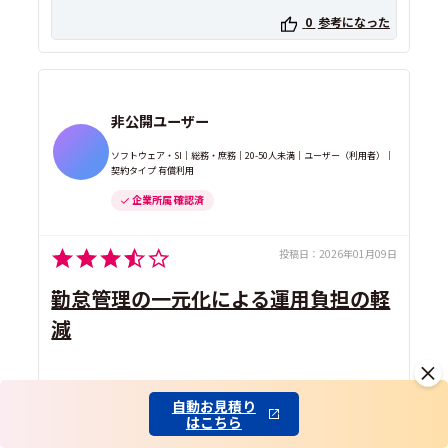
0
参考になった
非公開ユーザー
ソフトウェア・SI｜総務・庶務｜20-50人未満｜ユーザー（利用者）｜
契約タイプ 有償利用
企業所属 確認済
投稿日：
2026年01月09日
勤怠管理の一元化による運用負担の軽
減
勤怠管理システム
で利用
自動お見積り
はこちら