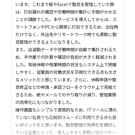
います。これまで紙やExcelで勤怠を管理していた際
は、打刻漏れの確認や労働時間の集計に手間がかかる
ことが課題でした。本サービスを導入してからは、ス
マートフォンやPCから簡単に打刻できるため、出社時
だけでなく、外出先やリモートワーク時でも柔軟に勤
怠管理ができるようになりました。
また、出退勤データや労働時間が自動で集計されるた
め、手作業での計算や確認の負担が大きく軽減されま
した。有給休暇や残業時間の状況もシステム上で把握
しやすく、従業員の労働状況を可視化できる点も大き
なメリットだと感じています。さらに、休暇申請や勤
怠修正などの申請・承認フローをクラウド上で完結で
きるため、紙やメールでのやり取りが減り、管理業務
の効率化にもつながりました。
操作画面もシンプルで直感的なため、ITツールに慣れ
ていない社員でも比較的スムーズに利用できる点も良
いポイントだと思います。勤怠管理の効率化を検討し
ている企業にとって、導入しやすく実務に役立つサー