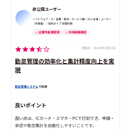
非公開ユーザー
ソフトウェア・SI｜営業・販売・サービス職｜20人未満｜ユーザー
（利用者）｜契約タイプ 有償利用
企業所属 確認済
利用画像確認
投稿日：
2026年03月23日
勤怠管理の効率化と集計精度向上を実
現
勤怠管理システム
で利用
良いポイント
良い点は、ICカード・スマホ・PCで打刻でき、申請・
承認や勤怠集計を自動化しやすいことです。