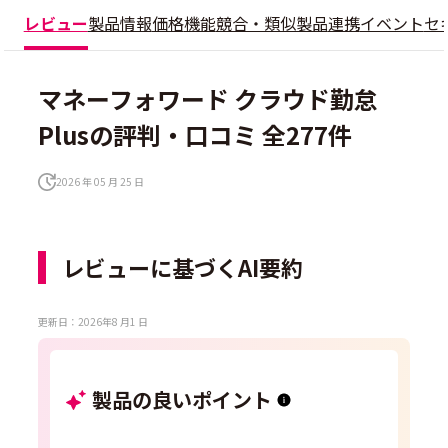
レビュー
製品情報
価格
機能
競合・類似製品
連携
イベント
セ
マネーフォワード クラウド勤怠
Plusの評判・口コミ 全277件
2026 年 05 月 25 日
レビューに基づくAI要約
更新日：2026年8 月1 日
製品の良いポイント