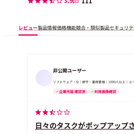
3.9
111
レビュー
製品情報
価格
機能
競合・類似製品
セキュリテ
非公開ユーザー
ソフトウェア・SI｜保守・運用管理｜1000人以上｜
企業所属 確認済
利用画像確認
日々のタスクがポップアップ