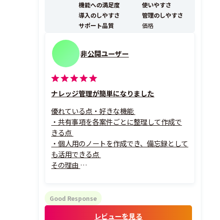
機能への満足度
使いやすさ
以上・継続率99％超、大手・金融機関...
導入のしやすさ
管理のしやすさ
サポート品質
価格
非公開ユーザー
ナレッジ管理が簡単になりました
優れている点・好きな機能
・共有事項を各案件ごとに整理して作成で
きる点
・個人用のノートを作成でき、備忘録として
も活用できる点
その理由
コールセンター業務で使用しているため、
案件ごとの共有事項をNotePMに記録する
ことで、情報を風化させることなく蓄積でき
Good Response
ます。
レビューを見る
過去の情報も検索機能ですぐに見つけるこ