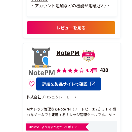
・アカウント追加などの機能が用意されて
いる
・慣れていない人でも対応できる
レビューを見る
NotePM
438
4.2
詳細を製品サイトで確認
株式会社プロジェクト・モード
AIナレッジ管理ならNotePM（ノートピーエム）。IT不慣
れなチームでも定着するナレッジ管理ツールです。 AIチ
ャットと表記ゆれ・同義語を自動検知する関連度検索
で、知りたいが数秒で見つかる。 添付ファイルの中身ま
Microso...より評価が高かったポイント
で全文検索し、属人化を解消します。 登録社数12,000社