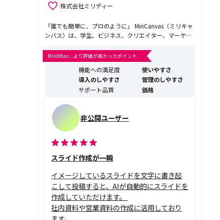
株式会社ミリディー
「誰でも簡単に、プロのように」 MiriCanvas（ミリキャ
ンバス）は、学生、ビジネス、クリエイター、マーケタ
ーなど、デザインが必要なすべての方のための無料Web
デザインツールです。 韓国発のデザインツールとして、
MindMan...より評価が高かったポイント
洗練された最新トレンドを取り入れ、1,800万人以上の
機能への満足度
使いやすさ
ユーザーに愛用されています。 【公...
導入のしやすさ
管理のしやすさ
サポート品質
価格
非公開ユーザー
スライド作成が一瞬
イメージしているスライドを文字に書き起
こして投稿すると、AIが自動的にスライドを
作成していただけます。
社内資料や営業資料の作成に活用しており
ます。