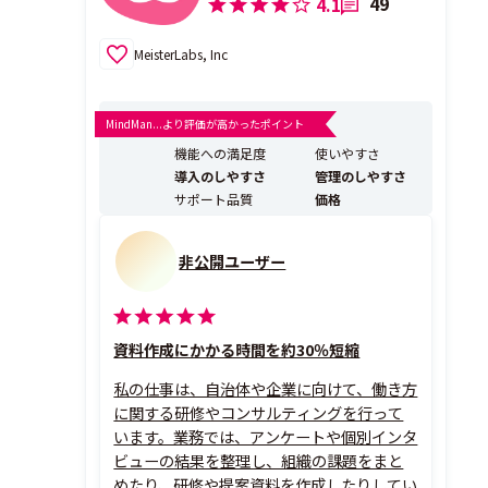
49
4.1
MeisterLabs, Inc
MindMan...より評価が高かったポイント
機能への満足度
使いやすさ
導入のしやすさ
管理のしやすさ
サポート品質
価格
非公開ユーザー
資料作成にかかる時間を約30％短縮
私の仕事は、自治体や企業に向けて、働き方
に関する研修やコンサルティングを行って
います。業務では、アンケートや個別インタ
ビューの結果を整理し、組織の課題をまと
めたり、研修や提案資料を作成したりしてい