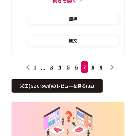
続きを開く
翻訳
原文
1
3
4
5
6
7
8
9
米国(G2 Crowd)のレビューを見る(32)