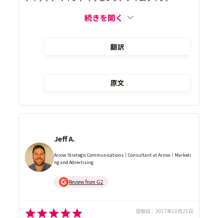
続きを開く
翻訳
原文
Jeff A.
Arrow Strategic Communications｜Consultant at Arrow｜Marketi
ng and Advertising
Review from G2
投稿日：
2017年10月25日