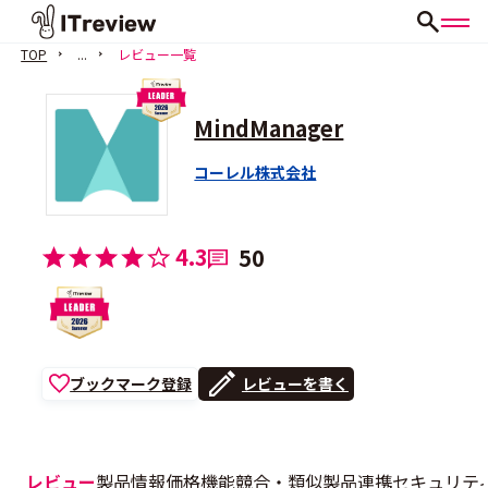
TOP
...
レビュー一覧
MindManager
コーレル株式会社
4.3
50
ブックマーク登録
レビューを書く
レビュー
製品情報
価格
機能
競合・類似製品
連携
セキュリテ