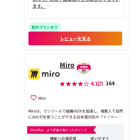
ます。
MindMeisterの良い点は、集めた情報や頭
の中の考えを、枝分かれさせながら一つの
画面に整理できることです。長時間労働、制
無料プランあり
度、職場の雰囲気、管理職の意識など、複数
レビューを見る
の問題が関係するテーマ...
Miro
164
4.1
Miro
Miroは、ワンツールで組織のDXを加速し、複数人で自然
にAIの力を使うことができる日本語対応の「イノベーシ
ョンワークスペース」です。あなたは、ひとつの仕事の
ためにプレゼン資料や議事録、タスク管理ツール、関連
MindMan...より評価が高かったポイント
図面など、あちこちを探し回るような一日を過ごしてい
機能への満足度
使いやすさ