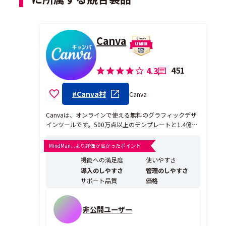
Canva
451
4.3
#Canva村
Canva
Canvaは、オンラインで使える無料のグラフィックデザ
インツールです。500万点以上のテンプレートと1.4億点
を超える素材（写真、動画、イラスト、音楽）を活用
し、ドラッグ＆ドロップ操作で直感的にあらゆるデザイ
MindMan...より評価が高かったポイント
ンを作成できます。 Canvaの特長は、デザインの経験が
機能への満足度
使いやすさ
ない人でも、短時間でプロフェッショナルに見え...
導入のしやすさ
管理のしやすさ
サポート品質
価格
非公開ユーザー