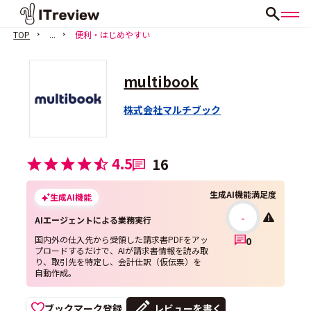
TOP
...
便利・はじめやすい
multibook
株式会社マルチブック
4.5
16
生成AI機能満足度
生成AI機能
-
AIエージェントによる業務実行
国内外の仕入先から受領した請求書PDFをアッ
0
プロードするだけで、AIが請求書情報を読み取
り、取引先を特定し、会計仕訳（仮伝票）を
自動作成。
ブックマーク登録
レビューを書く