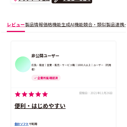
レビュー
製品情報
価格
機能
生成AI機能
競合・類似製品
連携
非公開ユーザー
広告・販促｜営業・販売・サービス職｜1000人以上｜ユーザー（利用
者）
企業所属 確認済
投稿日：
2021年11月26日
便利・はじめやすい
会計ソフト
で利用