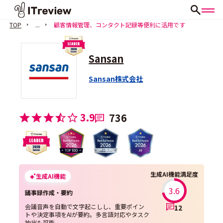
TOP
...
顧客情報管理、コンタクト記録等便利に活用です
Sansan
Sansan株式会社
3.9
736
生成AI機能満足度
生成AI機能
3.6
議事録作成・要約
会議音声を自動で文字起こしし、重要ポイン
12
トや決定事項をAIが要約。多言語対応やタスク
抽出も可能。