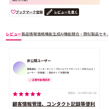
ブックマーク登録
レビューを書く
レビュー
製品情報
価格
機能
生成AI機能
競合・類似製品
セキ
非公開ユーザー
情報通信・インターネット｜プロジェクトマネージャ｜1000人以上｜
ユーザー（利用者）｜契約タイプ 有償利用
企業所属 確認済
投稿日：
2026年02月12日
顧客情報管理、コンタクト記録等便利