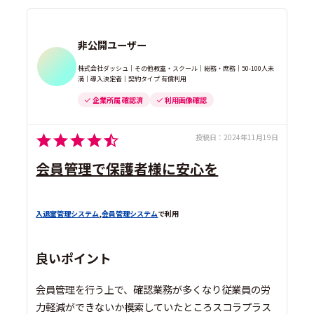
非公開ユーザー
株式会社ダッシュ｜その他教室・スクール｜総務・庶務｜50-100人未
満｜導入決定者｜契約タイプ 有償利用
企業所属 確認済
利用画像確認
投稿日：
2024年11月19日
会員管理で保護者様に安心を
入退室管理システム
,
会員管理システム
で利用
良いポイント
会員管理を行う上で、確認業務が多くなり従業員の労
力軽減ができないか模索していたところスコラプラス