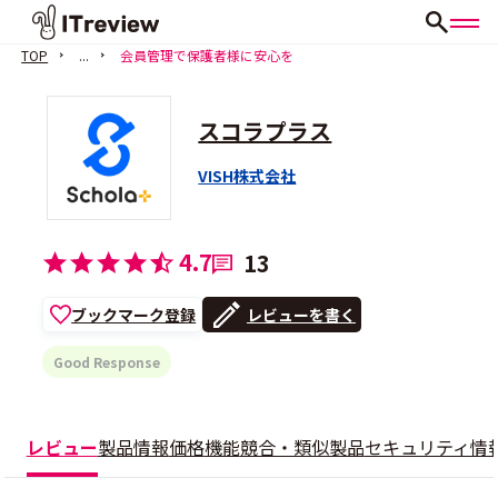
TOP
...
会員管理で保護者様に安心を
スコラプラス
VISH株式会社
4.7
13
ブックマーク登録
レビューを書く
Good Response
レビュー
製品情報
価格
機能
競合・類似製品
セキュリティ情