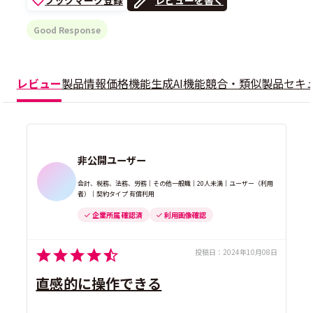
Good Response
レビュー
製品情報
価格
機能
生成AI機能
競合・類似製品
セキ
非公開ユーザー
会計、税務、法務、労務｜その他一般職｜20人未満｜ユーザー（利用
者）｜契約タイプ 有償利用
企業所属 確認済
利用画像確認
投稿日：
2024年10月08日
直感的に操作できる