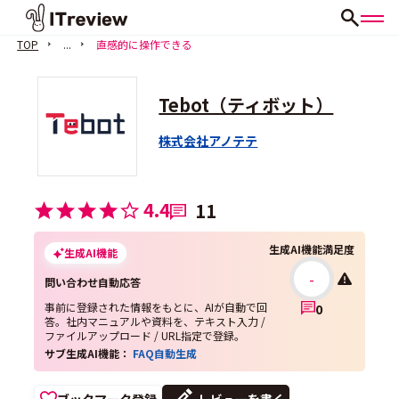
TOP
...
直感的に操作できる
Tebot（ティボット）
株式会社アノテテ
4.4
11
生成AI機能満足度
生成AI機能
-
問い合わせ自動応答
事前に登録された情報をもとに、AIが自動で回
0
答。社内マニュアルや資料を、テキスト入力 /
ファイルアップロード / URL指定で登録。
サブ生成AI機能：
FAQ自動生成
ブックマーク登録
レビューを書く