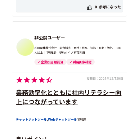
0
参考になった
非公開ユーザー
松田産業株式会社｜総合卸売・商社・貿易｜法務・知財・渉外｜1000
人以上｜IT管理者｜契約タイプ 有償利用
企業所属 確認済
利用画像確認
投稿日：
2024年12月20日
業務効率化とともに社内リテラシー向
上につながっています
チャットボットツール
,
Webチャットツール
で利用