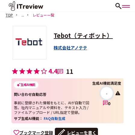
TOP
...
レビュー一覧
Tebot（ティボット）
株式会社アノテテ
4.4
11
生成AI機能満足度
生成AI機能
-
問い合わせ自動応答
事前に登録された情報をもとに、AIが自動で回
0
答。社内マニュアルや資料を、テキスト入力 /
ファイルアップロード / URL指定で登録。
サブ生成AI機能：
FAQ自動生成
ブックマーク登録
レビューを書く