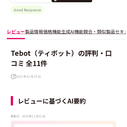
Good Response
レビュー
製品情報
価格
機能
生成AI機能
競合・類似製品
セキ
Tebot（ティボット）の評判・口
コミ 全11件
2025 年 02 月 25 日
レビューに基づくAI要約
更新日：2025年12 月22 日