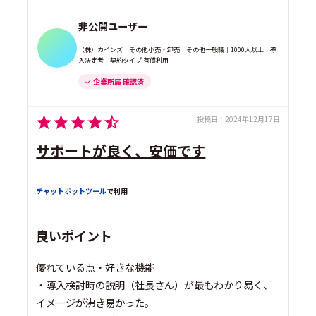
非公開ユーザー
（株）カインズ｜その他小売・卸売｜その他一般職｜1000人以上｜導
入決定者｜契約タイプ 有償利用
企業所属 確認済
投稿日：
2024年12月17日
サポートが良く、安価です
チャットボットツール
で利用
良いポイント
優れている点・好きな機能
・導入検討時の説明（社長さん）が最もわかり易く、
イメージが沸き易かった。