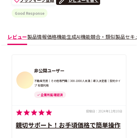
Good Response
レビュー
製品情報
価格
機能
生成AI機能
競合・類似製品
セキ
非公開ユーザー
不動産売買｜その他専門職｜300-1000人未満｜導入決定者｜契約タイ
プ 有償利用
企業所属 確認済
投稿日：
2024年12月10日
親切サポート！お手頃価格で簡単操作