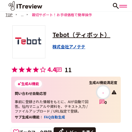
TOP
...
親切サポート！お手頃価格で簡単操作
Tebot（ティボット）
株式会社アノテテ
4.4
11
生成AI機能満足度
生成AI機能
-
問い合わせ自動応答
事前に登録された情報をもとに、AIが自動で回
0
答。社内マニュアルや資料を、テキスト入力 /
ファイルアップロード / URL指定で登録。
サブ生成AI機能：
FAQ自動生成
ブックマーク登録
レビューを書く