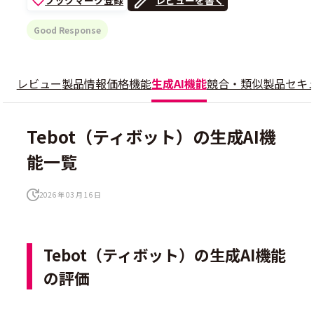
Good Response
レビュー
製品情報
価格
機能
生成AI機能
競合・類似製品
セキ
Tebot（ティボット）の生成AI機
能一覧
2026 年 03 月 16 日
Tebot（ティボット）の生成AI機能
の評価