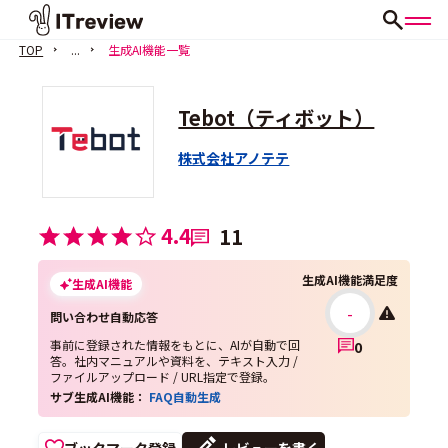
TOP
...
生成AI機能一覧
Tebot（ティボット）
株式会社アノテテ
4.4
11
生成AI機能満足度
生成AI機能
-
問い合わせ自動応答
事前に登録された情報をもとに、AIが自動で回
0
答。社内マニュアルや資料を、テキスト入力 /
ファイルアップロード / URL指定で登録。
サブ生成AI機能：
FAQ自動生成
ブックマーク登録
レビューを書く