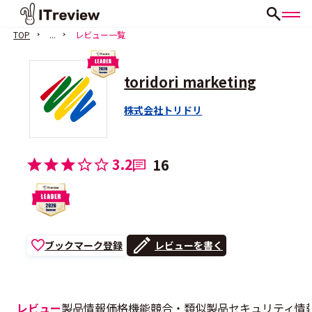
TOP
...
レビュー一覧
toridori marketing
株式会社トリドリ
3.2
16
ブックマーク登録
レビューを書く
レビュー
製品情報
価格
機能
競合・類似製品
セキュリティ情