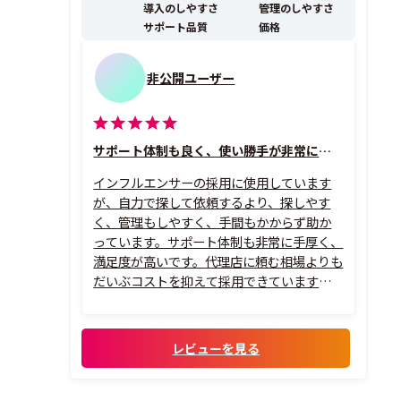
導入のしやすさ
管理のしやすさ
サポート品質
価格
非公開ユーザー
サポート体制も良く、使い勝手が非常に良い
インフルエンサーの採用に使用しています
が、自力で探して依頼するより、探しやす
く、管理もしやすく、手間もかからず助か
っています。サポート体制も非常に手厚く、
満足度が高いです。代理店に頼む相場よりも
だいぶコストを抑えて採用できています。イ
ンフルエンサーさんも幅広い層がそろって
います。いない場合は、ターゲットを伝えれ
ばスカウトもしてくれるため、非常に助か
レビューを見る
っています。投稿PRだけでなく、制作のみ
でイ...