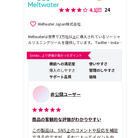
24
4.1
Meltwater Japan株式会社
Meltwaterは世界で3万社以上に導入されているソーシャ
ルリスニングツールを提供しています。 Twitter・Instagr
am・Facebook・YouTube・TikTokのソーシャルリスニ
ング・分析・投稿管理はもちろん、TVやニュース、ブロ
toridor...より評価が高かったポイント
グや紙媒体まで自社・競合・業界情報を幅広くモニタリ
機能への満足度
使いやすさ
ングが可...
導入のしやすさ
管理のしやすさ
サポート品質
価格
非公開ユーザー
商品の客観的な評価がわかりやすい
この製品は、SNS上のコメントや反応を補足
できるのですが、それによってイベントや