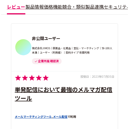
レビュー
製品情報
価格
機能
競合・類似製品
連携
セキュリテ
非公開ユーザー
株式会社JIMOS｜医薬品・化粧品｜宣伝・マーケティング｜50-100人
未満｜ユーザー（利用者）｜契約タイプ 有償利用
企業所属 確認済
投稿日：
2023年07月05日
単発配信において最強のメルマガ配信
ツール
メールマーケティングツール
,
メール配信
で利用