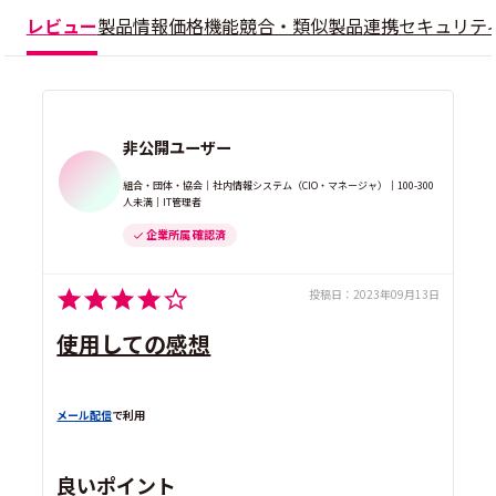
レビュー
製品情報
価格
機能
競合・類似製品
連携
セキュリテ
非公開ユーザー
組合・団体・協会｜社内情報システム（CIO・マネージャ）｜100-300
人未満｜IT管理者
企業所属 確認済
投稿日：
2023年09月13日
使用しての感想
メール配信
で利用
良いポイント