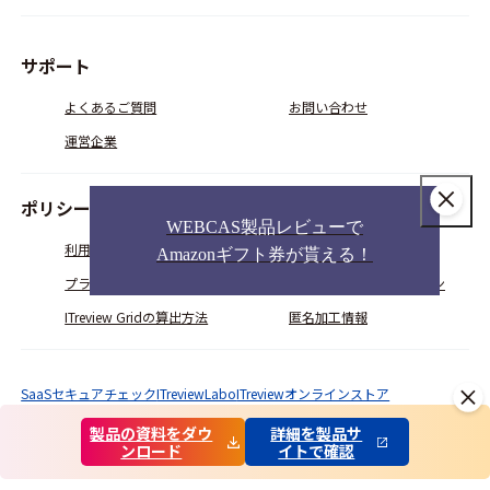
サポート
よくあるご質問
お問い合わせ
運営企業
ポリシー
WEBCAS製品レビューで
利用規約
会員規約
Amazonギフト券が貰える！
プライバシーポリシー
コミュニティガイドライン
ITreview Gridの算出方法
匿名加工情報
SaaSセキュアチェック
ITreviewLabo
ITreviewオンラインストア
© ITcrowd Corp. All Rights Reserved.
製品の資料をダウ
詳細を製品サ
ンロード
イトで確認