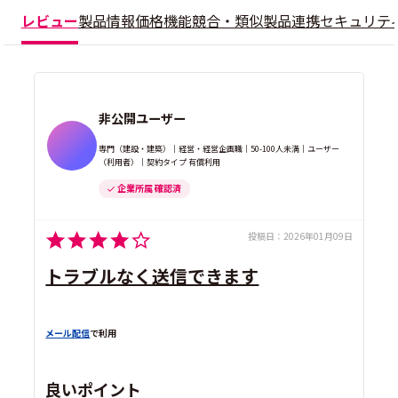
レビュー
製品情報
価格
機能
競合・類似製品
連携
セキュリテ
非公開ユーザー
専門（建設・建築）｜経営・経営企画職｜50-100人未満｜ユーザー
（利用者）｜契約タイプ 有償利用
企業所属 確認済
投稿日：
2026年01月09日
トラブルなく送信できます
メール配信
で利用
良いポイント