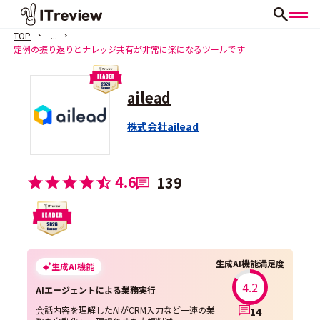
TOP
...
定例の振り返りとナレッジ共有が非常に楽になるツールです
ailead
株式会社ailead
4.6
139
生成AI機能満足度
生成AI機能
4.2
AIエージェントによる業務実行
会話内容を理解したAIがCRM入力など一連の業
14