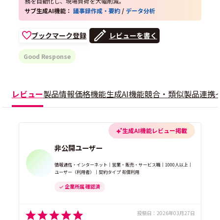
務を自動化し、現場負荷を大幅削減。
サブ生成AI機能：
議事録作成・要約
/
データ分析
ブックマーク登録
レビューを書く
Good Response
レビュー
製品情報
価格
機能
生成AI機能
競合・類似製品
連携
生成AI機能レビュー掲載
非公開ユーザー
情報通信・インターネット｜営業・販売・サービス職｜1000人以上｜
ユーザー（利用者）｜契約タイプ 有償利用
企業所属 確認済
投稿日：
2026年03月27日