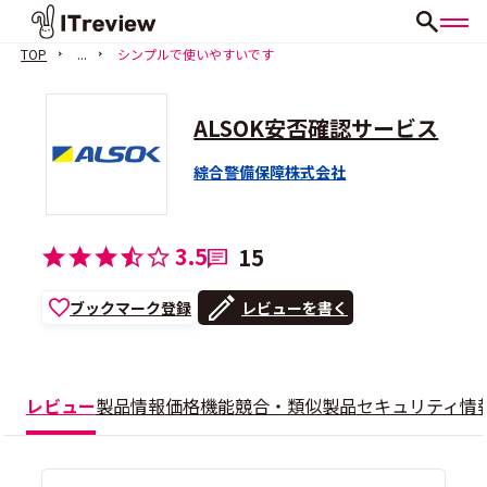
TOP
...
シンプルで使いやすいです
ALSOK安否確認サービス
綜合警備保障株式会社
3.5
15
ブックマーク登録
レビューを書く
レビュー
製品情報
価格
機能
競合・類似製品
セキュリティ情