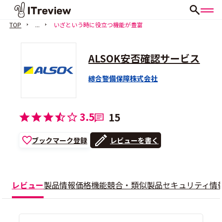
TOP
...
いざという時に役立つ機能が豊富
ALSOK安否確認サービス
綜合警備保障株式会社
3.5
15
ブックマーク登録
レビューを書く
レビュー
製品情報
価格
機能
競合・類似製品
セキュリティ情