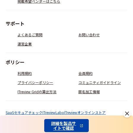
掲載希望ベンダーはこちら
サポート
よくあるご質問
お問い合わせ
運営企業
ポリシー
利用規約
会員規約
プライバシーポリシー
コミュニティガイドライン
ITreview Gridの算出方法
匿名加工情報
SaaSセキュアチェック
ITreviewLabo
ITreviewオンラインストア
© ITcrowd Corp. All Rights Reserved.
詳細を製品サ
イトで確認