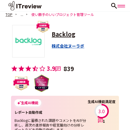
TOP
...
使い勝手のいいプロジェクト管理ツール
Backlog
株式会社ヌーラボ
3.9
839
生成AI機能満足度
生成AI機能
3.0
レポート自動作成
Backlogに蓄積された課題やコメントをAIが分
1
析し、週次の進捗報告や経営層向けの分析レ
ポートなどを自動で作成します