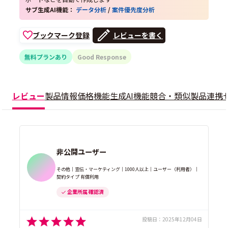
サブ生成AI機能：
データ分析
/
案件優先度分析
ブックマーク登録
レビューを書く
無料プランあり
Good Response
レビュー
製品情報
価格
機能
生成AI機能
競合・類似製品
連携
非公開ユーザー
その他｜宣伝・マーケティング｜1000人以上｜ユーザー（利用者）｜
契約タイプ 有償利用
企業所属 確認済
投稿日：
2025年12月04日