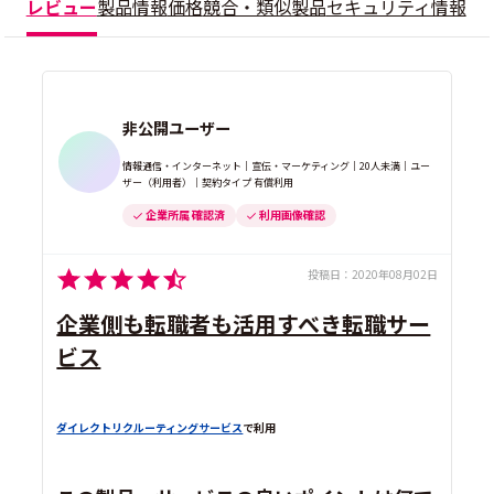
レビュー
製品情報
価格
競合・類似製品
セキュリティ情報
非公開ユーザー
情報通信・インターネット｜宣伝・マーケティング｜20人未満｜ユー
ザー（利用者）｜契約タイプ 有償利用
企業所属 確認済
利用画像確認
投稿日：
2020年08月02日
企業側も転職者も活用すべき転職サー
ビス
ダイレクトリクルーティングサービス
で利用