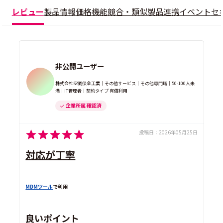
レビュー
製品情報
価格
機能
競合・類似製品
連携
イベント
セ
非公開ユーザー
株式会社空調保全工業｜その他サービス｜その他専門職｜50-100人未
満｜IT管理者｜契約タイプ 有償利用
企業所属 確認済
投稿日：
2026年05月25日
対応が丁寧
MDMツール
で利用
良いポイント