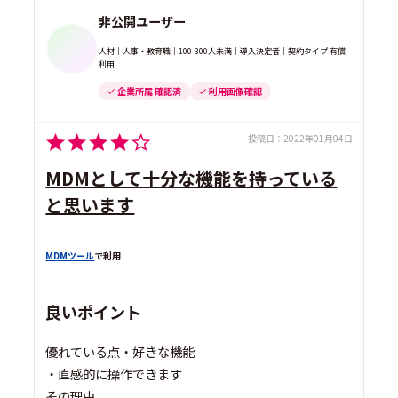
非公開ユーザー
人材｜人事・教育職｜100-300人未満｜導入決定者｜契約タイプ 有償
利用
企業所属 確認済
利用画像確認
投稿日：
2022年01月04日
MDMとして十分な機能を持っている
と思います
MDMツール
で利用
良いポイント
優れている点・好きな機能
・直感的に操作できます
その理由