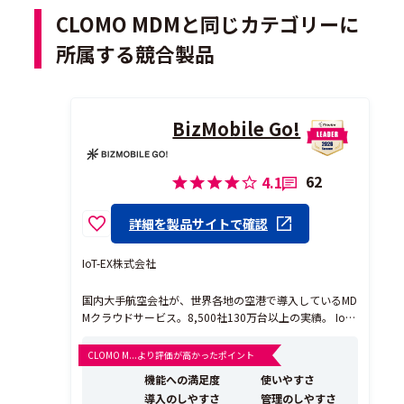
CLOMO MDMと同じカテゴリーに
所属する競合製品
BizMobile Go!
62
4.1
詳細を製品サイトで確認
IoT-EX株式会社
国内大手航空会社が、世界各地の空港で導入しているMD
Mクラウドサービス。8,500社130万台以上の実績。 IoT-
EX特許技術によりGoogle Maps で指定したセキュリテ
ィエリア出入りで、使えるアプリや機能を自動切替 ジオ
CLOMO M...より評価が高かったポイント
フェンス機能のリーディングブラントです。 【ジオフェ
機能への満足度
使いやすさ
ンス機能の使い方は...
導入のしやすさ
管理のしやすさ