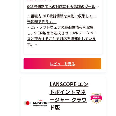
SCS評価制度への対応にも大活躍のツールです
・組織内のIT機器情報を自動で収集して一
元管理できます。
・OS・ソフトウェアの脆弱性情報を収集
し、SIEM製品と連携させてJVNデータベー
スと突合することで対応を迅速化していま
す。
・日々のPC操作ログを記録することで内部
不正の追跡・証跡として活用しています。
・起動・終了時間をもとにした実労働時間
レビューを見る
の可視化機能もサービス残業防止などに役
立っています。
頻繁にアップデートがあり、導入...
LANSCOPE エン
ドポイントマネ
ージャー クラウ
ド版