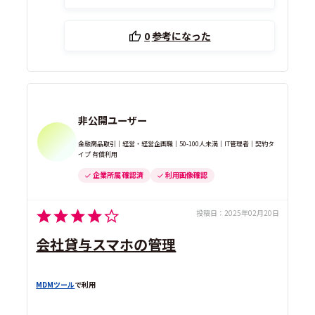
0
参考になった
非公開ユーザー
金融商品取引｜経営・経営企画職｜50-100人未満｜IT管理者｜契約タ
イプ 有償利用
企業所属 確認済
利用画像確認
投稿日：
2025年02月20日
会社貸与スマホの管理
MDMツール
で利用