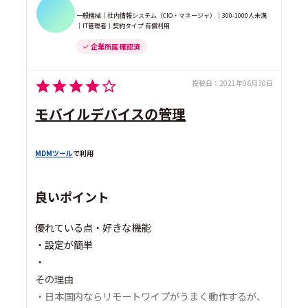
一般機械｜社内情報システム（CIO・マネージャ）｜300-1000人未満
｜IT管理者｜契約タイプ 有償利用
企業所属 確認済
投稿日：
2021年06月30日
モバイルデバイスの管理
MDMツール
で利用
良いポイント
優れている点・好きな機能
・設定が簡単
・
その理由
・日本国内ならリモートワイプがうまく動作するが、