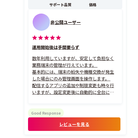
サポート品質
価格
非公開ユーザー
運用開始後は手間要らず
数年利用していますが、安定して負担なく
業務端末の管理が行えています。
基本的には、端末の紛失や機種交換が発生
した場合にのみ管理画面を操作します。
配信するアプリの追加や制限変更も時々行
いますが、設定変更後に自動的に全台に適
用されるので、数分の作業で済むところがこ
の製品を選んで良かったと感じるポイント
です。
Good Response
レビューを見る