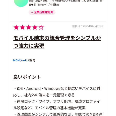
総合（建設・建築）｜その他情報システム関連職｜100-300人未満｜IT
管理者｜契約タイプ 有償利用
企業所属 確認済
投稿日：
2025年07月23日
モバイル端末の統合管理をシンプルか
つ強力に実現
MDMツール
で利用
良いポイント
・iOS・Android・Windowsなど幅広いデバイスに対
応し、社内外の端末を一元管理できる
・遠隔ロック・ワイプ、アプリ配信、構成プロファイ
ル設定など、モバイル管理の基本機能が充実
・管理画面がシンプルで直感的なUI、初めてのMDM導