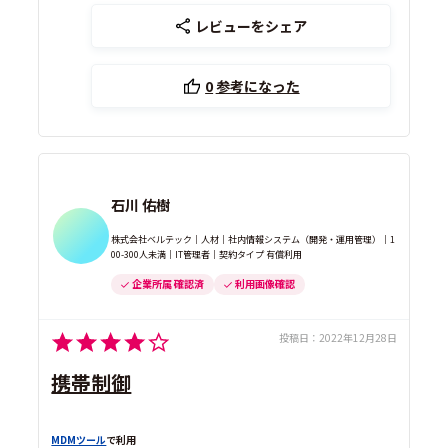
レビューをシェア
0
参考になった
石川 佑樹
株式会社ベルテック｜人材｜社内情報システム（開発・運用管理）｜1
00-300人未満｜IT管理者｜契約タイプ 有償利用
企業所属 確認済
利用画像確認
投稿日：
2022年12月28日
携帯制御
MDMツール
で利用