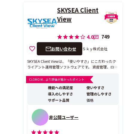
SKYSEA Client
View
749
4.0
お問い合わせ
Ｓｋｙ株式会社
SKYSEA Client Viewは、「使いやすさ」にこだわったク
ライアント運用管理ソフトウェアです。 資産管理、ログ
管理、デバイス管理、端末機制限、注意表示（アラー
ト）など、情報セキュリティ対策やIT資産管理、PCの運
CLOMO M...より評価が高かったポイント
用管理、およびテレワークを支援する機能を搭載してい
機能への満足度
使いやすさ
ます。 IaaSでもご利用可能なオンプ...
導入のしやすさ
管理のしやすさ
サポート品質
価格
非公開ユーザー