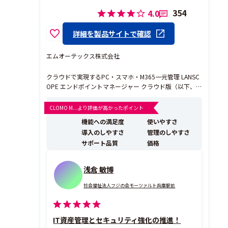
354
4.0
詳細を製品サイトで確認
エムオーテックス株式会社
クラウドで実現するPC・スマホ・M365一元管理 LANSC
OPE エンドポイントマネージャー クラウド版（以下、
エンドポイントマネージャー クラウド版）は、PC・ス
マホ・M365（Microsoft 365）をクラウドで一元管理で
CLOMO M...より評価が高かったポイント
きるIT資産管理・MDMツールです。クラウドサービスのI
機能への満足度
使いやすさ
T資産管理ツール市場...
導入のしやすさ
管理のしやすさ
サポート品質
価格
浅倉 敏博
社会福祉法人フジの会モーツァルト兵庫駅前
IT資産管理とセキュリティ強化の推進！