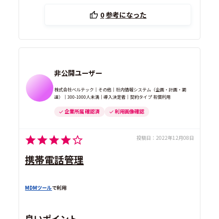
0
参考になった
非公開ユーザー
株式会社ベルテック｜その他｜社内情報システム（企画・計画・調
達）｜300-1000人未満｜導入決定者｜契約タイプ 有償利用
企業所属 確認済
利用画像確認
投稿日：
2022年12月08日
携帯電話管理
MDMツール
で利用
良いポイント