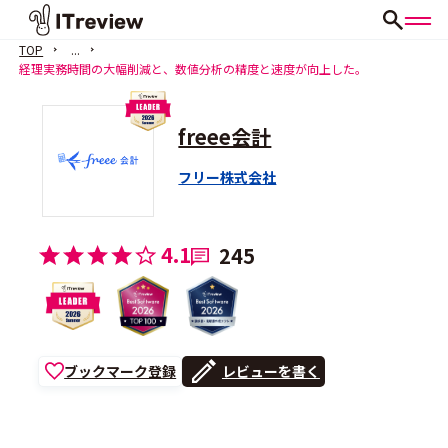
TOP
...
経理実務時間の大幅削減と、数値分析の精度と速度が向上した。
freee会計
フリー株式会社
4.1
245
ブックマーク登録
レビューを書く