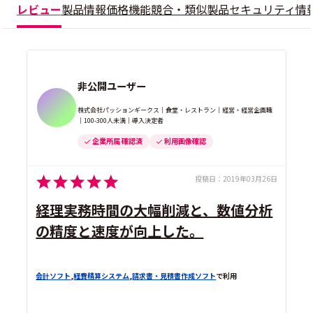
レビュー
製品情報
価格
機能
競合・類似製品
セキュリティ情
非公開ユーザー
株式会社パッションギークス｜食堂・レストラン｜経営・経営企画職
｜100-300人未満｜導入決定者
企業所属 確認済
利用画像確認
投稿日：
2019年03月26日
経理実務時間の大幅削減と、数値分析
の精度と速度が向上した。
会計ソフト
,
経費精算システム
,
請求書・見積書作成ソフト
で利用