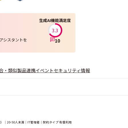
生成AI機能満足度
3.3
AIアシスタントを
10
合・類似製品
連携
イベント
セキュリティ情報
｜20-50人未満｜IT管理者｜契約タイプ 有償利用