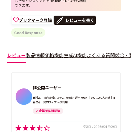
したAIアシスタントをdesknet's NEOから利用
できます。
ブックマーク登録
レビューを書く
Good Response
レビュー
製品情報
価格
機能
生成AI機能
よくある質問
競合・
非公開ユーザー
食料品｜社内情報システム（開発・運用管理）｜300-1000人未満｜IT
管理者｜契約タイプ 有償利用
企業所属 確認済
投稿日：
2026年01月09日