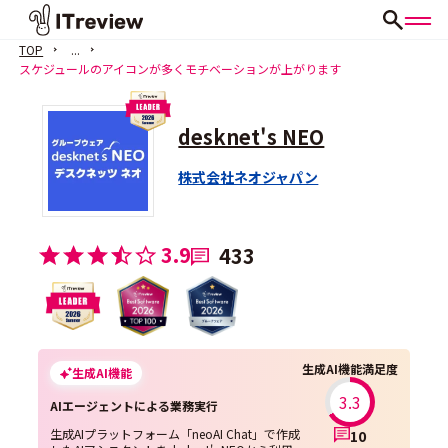
TOP
...
スケジュールのアイコンが多くモチベーションが上がります
desknet's NEO
株式会社ネオジャパン
3.9
433
生成AI機能満足度
生成AI機能
3.3
AIエージェントによる業務実行
生成AIプラットフォーム「neoAI Chat」で作成
10