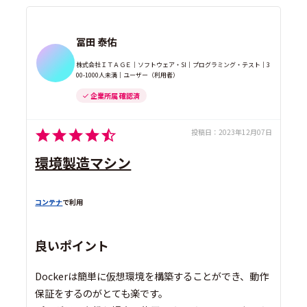
冨田 泰佑
株式会社ＩＴＡＧＥ｜ソフトウェア・SI｜プログラミング・テスト｜3
00-1000人未満｜ユーザー（利用者）
企業所属 確認済
投稿日：
2023年12月07日
環境製造マシン
コンテナ
で利用
良いポイント
Dockerは簡単に仮想環境を構築することができ、動作
保証をするのがとても楽です。