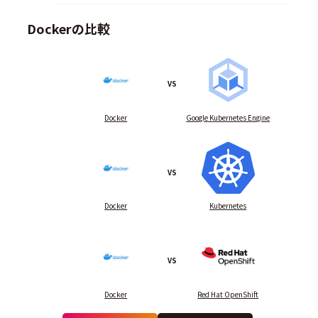
Dockerの比較
VS
Docker
Google Kubernetes Engine
VS
Docker
Kubernetes
VS
Docker
Red Hat OpenShift