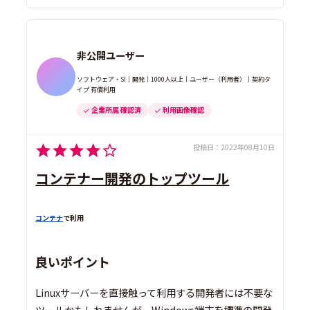
非公開ユーザー
ソフトウェア・SI｜開発｜1000人以上｜ユーザー（利用者）｜契約タ
イプ 有償利用
企業所属 確認済
利用画像確認
投稿日：
2022年08月10日
コンテナー開発のトップツール
コンテナ
で利用
良いポイント
Linuxサーバーを直接触って利用する開発者には不要な
ツールかもしれませんが、Windows端末を標準の開発