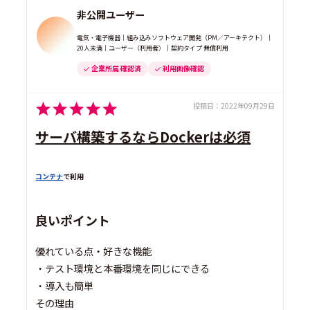
非公開ユーザー
電気・電子機器｜組み込みソフトウェア開発（PM／アーキテクト）｜
20人未満｜ユーザー（利用者）｜契約タイプ 無償利用
企業所属 確認済
利用画像確認
投稿日：
2022年09月29日
サーバ構築するならDockerは必須
コンテナ
で利用
良いポイント
優れている点・好きな機能
・テスト環境と本番環境を同じにできる
・導入も簡単
その理由