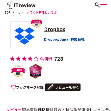
TOP
...
クラウド管理といえば
Dropbox
Dropbox Japan株式会社
4.0
728
ブックマーク登録
レビューを書く
レビュー
製品情報
価格
機能
競合・類似製品
連携
セキュリテ