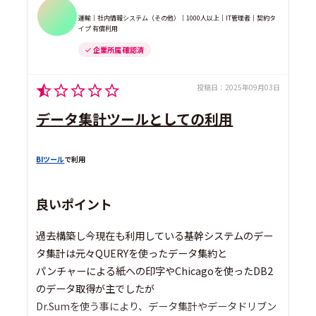
運輸｜社内情報システム（その他）｜1000人以上｜IT管理者｜契約タ
イプ 有償利用
企業所属 確認済
投稿日：
2025年09月03日
データ集計ツールとしての利用
BIツール
で利用
良いポイント
過去構築し今現在も利用している基幹システムのデー
タ集計は元々QUERYを使ったデータ集約と
パンチャーによる紙への印字やChicagoを使ったDB2
のデータ取得が主でしたが
Dr.Sumを使う事により、データ集計やデータドリブン