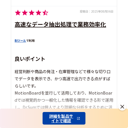
投稿日：
2025年08月06日
高速なデータ抽出処理で業務効率化
BIツール
で利用
良いポイント
経営判断や商品の発注・在庫管理などで様々な切り口
でデータを表示でき、かつ高速で出力できる点がすば
らしいです。
MotionBoardを並行して活用しており、MotionBoar
dでは視覚的かつ一般化した情報を確認できる形で運用
し、Dr.Sumでは個人でより詳細な分析をするために活
用する形で運用して差別化しています。
詳細を製品サ
イトで確認