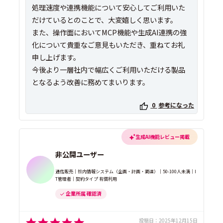
処理速度や連携機能について安心してご利用いた
だけているとのことで、大変嬉しく思います。
また、操作面においてMCP機能や生成AI連携の強
化について貴重なご意見もいただき、重ねてお礼
申し上げます。
今後より一層社内で幅広くご利用いただける製品
となるよう改善に務めてまいります。
0
参考になった
生成AI機能レビュー掲載
非公開ユーザー
通信販売｜社内情報システム（企画・計画・調達）｜50-100人未満｜I
T管理者｜契約タイプ 有償利用
企業所属 確認済
投稿日：
2025年12月15日