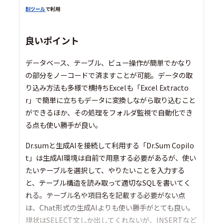
BIツール
で利用
良いポイント
データベース、テーブル、ビュー操作が簡単でかなり
の部分をノーコードで済ますことが可能。データの取
り込み方法も多様で横持ちExcelも「Excel Extracto
r」で簡単に立ちもデータに変換しながら取り込むこと
ができるほか、その処理をフォルダ監視で自動化でき
る点も使い勝手が良い。
Dr.sumと生成AIを接続して利用する「Dr.Sum Copilo
t」は生成AI環境は自前で用意する必要があるが、使い
たいテーブルを選択して、やりたいことを入力する
と、テーブル構造を読み取って適切なSQLを書いてく
れる。テーブル名や項目名を記載する必要がない点
は、Chat形式の生成AIよりも使い勝手がとても良い。
現状はSELECT文しか出してくれないが、INSERTなど