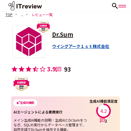
TOP
...
レビュー一覧
Dr.Sum
ウイングアーク１ｓｔ株式会社
3.9
93
生成AI機能満足度
生成AI機能
4.2
AIエージェントによる業務実行
メイン生成AI機能の説明：生成AIとDr.Sumをつ
2
なぎ、SQLの実行からデータベース管理まで、
自然言語でDr.Sumを操作する機能。