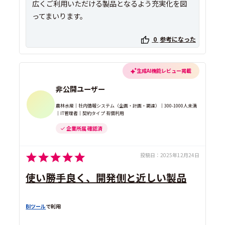
広くご利用いただける製品となるよう充実化を図
ってまいります。
0
参考になった
生成AI機能レビュー掲載
非公開ユーザー
農林水産｜社内情報システム（企画・計画・調達）｜300-1000人未満
｜IT管理者｜契約タイプ 有償利用
企業所属 確認済
投稿日：
2025年12月24日
使い勝手良く、開発側と近しい製品
BIツール
で利用