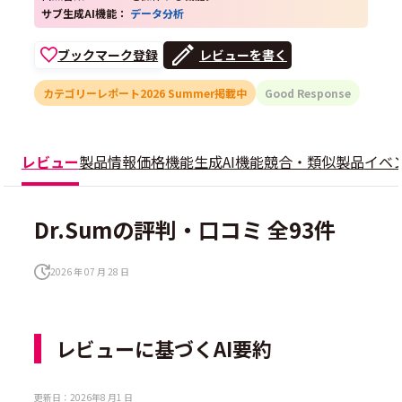
サブ生成AI機能：
データ分析
ブックマーク登録
レビューを書く
カテゴリーレポート2026 Summer掲載中
Good Response
レビュー
製品情報
価格
機能
生成AI機能
競合・類似製品
イベ
Dr.Sumの評判・口コミ 全93件
2026 年 07 月 28 日
レビューに基づくAI要約
更新日：2026年8 月1 日