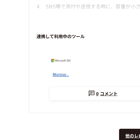
4. SNS等で添付や送信する時に、容量が
連携して利用中のツール
Microso...
0
コメント
他のレ