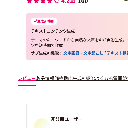
4.2
160
生成AI機能
テキストコンテンツ生成
テーマやキーワードから自然な文章をAIが自動生成。
ツを短時間で作成。
サブ生成AI機能：
文字認識・文字起こし
/
テキスト翻
レビュー
製品情報
価格
機能
生成AI機能
よくある質問
競
非公開ユーザー