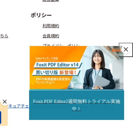
ポリシー
利用規約
ちら
会員規約
プライバシーポリシー
コミュニティガイドライン
ITreview Gridの算出方法
匿名加工情報
Foxit PDF Editor2週間無料トライアル実施
aaSセキュアチェック
ITreviewLabo
ITreviewオンラインストア
中！