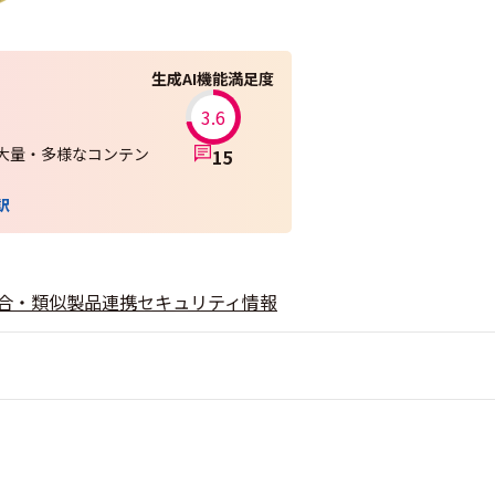
生成AI機能満足度
3.6
大量・多様なコンテン
15
訳
合・類似製品
連携
セキュリティ情報