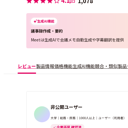
4.1
1,078
生成AI機能
議事録作成・要約
Meetは生成AIで会議メモ自動生成や字幕翻訳を提供
レビュー
製品情報
価格
機能
生成AI機能
競合・類似製品
非公開ユーザー
大学｜総務・庶務｜1000人以上｜ユーザー（利用者）
企業所属 確認済