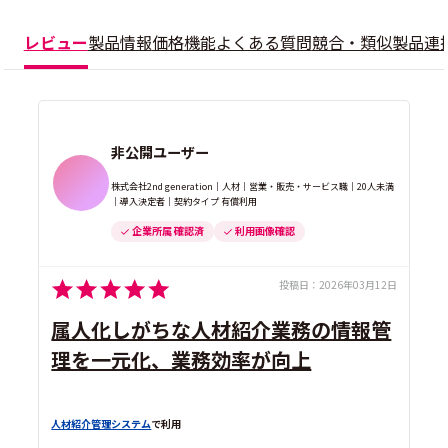
レビュー
製品情報
価格
機能
よくある質問
競合・類似製品
連
非公開ユーザー
株式会社2nd generation｜人材｜営業・販売・サービス職｜20人未満
｜導入決定者｜契約タイプ 有償利用
企業所属 確認済
利用画像確認
投稿日：
2026年03月12日
属人化しがちな人材紹介業務の情報管
理を一元化、業務効率が向上
人材紹介管理システム
で利用