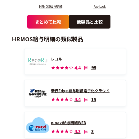
HRMOS給与明細
Pay-Look
まとめて比較
他製品と比較
HRMOS給与明細の類似製品
レコル
99
4.4
奉行Edge 給与明細電子化クラウド
15
4.4
e-navi給与明細WEB
3
4.3