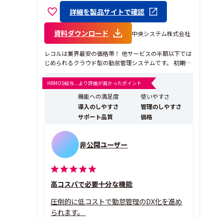
詳細を製品サイトで確認
資料ダウンロード
中央システム株式会社
レコルは業界最安の価格帯！ 他サービスの半額以下では
じめられるクラウド型の勤怠管理システムです。 初期費
用不要、月額ひとり100円のみで勤怠管理の全機能・サ
ポートを利用可能です。 ※月額ひとり300円で勤怠～給
HRMOS給与...より評価が高かったポイント
与計算/WEB給与明細/年末調整が利用できる給与計算オ
機能への満足度
使いやすさ
プションもございます 低価格だからとい...
導入のしやすさ
管理のしやすさ
サポート品質
価格
非公開ユーザー
高コスパで必要十分な機能
圧倒的に低コストで勤怠管理のDX化を進め
られます。