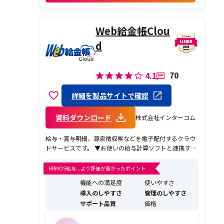
・IBでの振り込みができるのは楽です
・用紙での印刷準備が必要ないので時短に
Web給金帳Clou
もなる
d
70
4.1
詳細を製品サイトで確認
資料ダウンロード
株式会社インターコム
給与・賞与明細、源泉徴収票などを電子配付するクラウ
ドサービスです。 ▼お使いの給与計算ソフトと連携する
だけ。初期費用0円、サーバー管理・構築不要で簡単に
導入いただけます。 ▼従業員は、パソコン、スマートフ
HRMOS給与...より評価が高かったポイント
ォン、タブレットから自由に明細を閲覧できるようにな
機能への満足度
使いやすさ
ります。 【ここがおすすめ】 ▼紙の給与明細と同...
導入のしやすさ
管理のしやすさ
サポート品質
価格