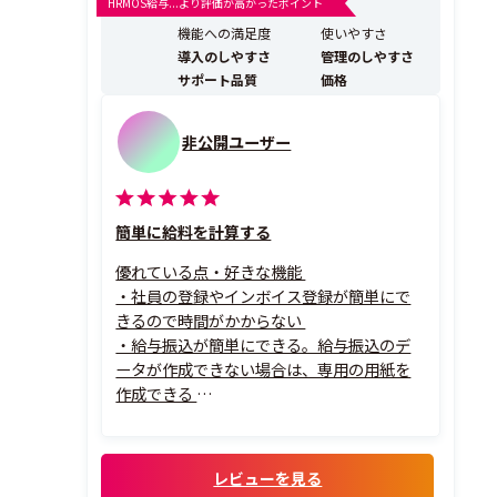
HRMOS給与...より評価が高かったポイント
■サポートサービス3ヶ月無料で導入安心！ ■給料王専
機能への満足度
使いやすさ
門スタッフによる最大3ヶ月無料の電話サポー...
導入のしやすさ
管理のしやすさ
サポート品質
価格
非公開ユーザー
簡単に給料を計算する
優れている点・好きな機能
・社員の登録やインボイス登録が簡単にで
きるので時間がかからない
・給与振込が簡単にできる。給与振込のデ
ータが作成できない場合は、専用の用紙を
作成できる
・電子明細の配信がいい
その理由
・社員の登録が多いと大変なので、スムーズ
レビューを見る
にできるのはうれしい