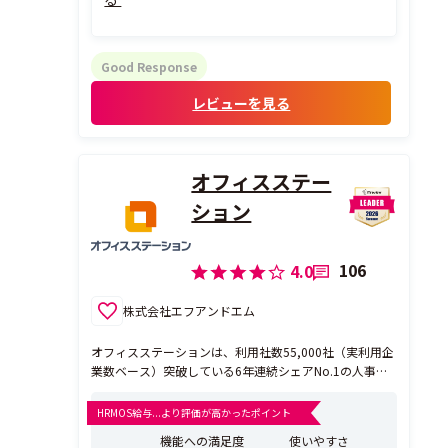
・源泉徴収も各自で管理できるので、工数削
減につながる。
Good Response
レビューを見る
オフィスステー
ション
106
4.0
株式会社エフアンドエム
オフィスステーションは、利用社数55,000社（実利用企
業数ベース）突破している6年連続シェアNo.1の人事労
務クラウドソフトです。 従業員情報の一元管理から、入
社・退社手続き、社会保険／雇用保険手続き支援、各種
HRMOS給与...より評価が高かったポイント
申請書・帳票作成まで、労務管理に必要な基本機能を幅
機能への満足度
使いやすさ
広くカバーしています。 労務手続きに加えて、年末...