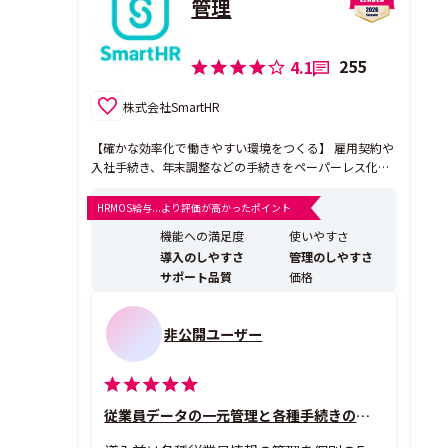
管理
255
4.1
株式会社SmartHR
【確かな効率化で働きやすい環境をつくる】 雇用契約や
入社手続き、年末調整などの手続きをペーパーレス化
し、あらゆる労務業務をミスなく、カンタンに。従業員
にも負担がなく、心地よく使える設計で、誰もが働きや
HRMOS給与...より評価が高かったポイント
すい環境づくりを後押しします。また、業務を通じて蓄
機能への満足度
使いやすさ
積された従業員データを人的資本経営やタレントマネジ
導入のしやすさ
管理のしやすさ
メントにも活...
サポート品質
価格
非公開ユーザー
従業員データの一元管理と各種手続きの簡略化が何よりの強み