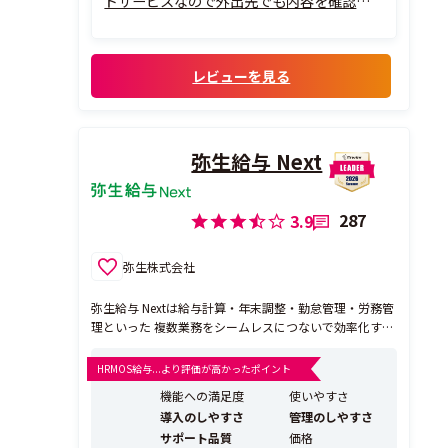
ドサービスなので外出先でも内容を確認で
き、法改正へのアップデートも自動で反映さ
れるため安心して利用できます。操作画面も
比較的分かりやすく、専門知識がなくても
レビューを見る
迷わず使える点は、中小企業や個人事業主
に...
弥生給与 Next
287
3.9
弥生株式会社
弥生給与 Nextは給与計算・年末調整・勤怠管理・労務管
理といった 複数業務をシームレスにつないで効率化する
クラウド給与ソフトです。 ・業務の進捗状況が一目で分
かるので、初心者でも漏れなく業務進捗ができる ・給与
HRMOS給与...より評価が高かったポイント
明細書のWeb配信や年調申告書のWeb回収でペーパーレ
機能への満足度
使いやすさ
ス化を実現 ・自社の就労規則に柔軟に...
導入のしやすさ
管理のしやすさ
サポート品質
価格