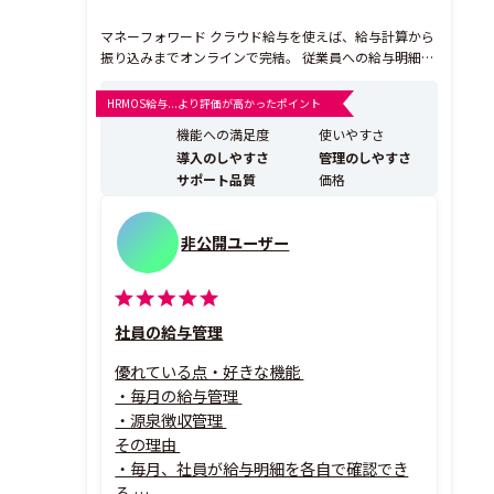
マネーフォワード クラウド給与を使えば、給与計算から
振り込みまでオンラインで完結。 従業員への給与明細も
webで発行できるので印刷や配布の手間を削減できま
す。 また他社の勤怠管理システムや人事労務ソフトとも
HRMOS給与...より評価が高かったポイント
連携でき、クラウドソフトなので自宅でも業務が行なえ
機能への満足度
使いやすさ
ます。 クラウド給与が貴社の給与計算業務をもっと...
導入のしやすさ
管理のしやすさ
サポート品質
価格
非公開ユーザー
社員の給与管理
優れている点・好きな機能
・毎月の給与管理
・源泉徴収管理
その理由
・毎月、社員が給与明細を各自で確認でき
る