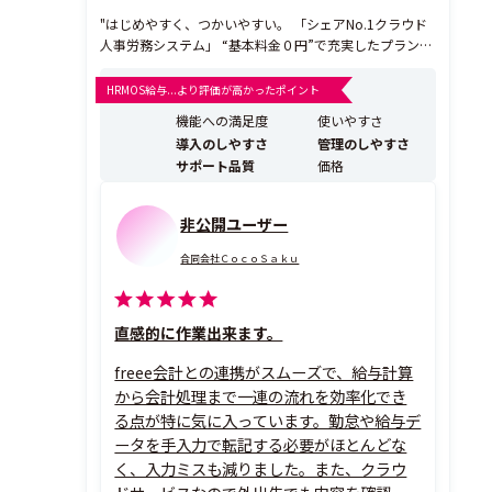
"はじめやすく、つかいやすい。 「シェアNo.1クラウド
人事労務システム」 “基本料金０円”で充実したプランの
中からお選びいただけます。 freeeで勤怠管理も給与計算
もあらゆる労務業務を自動化！ 【freee人事労務でできる
HRMOS給与...より評価が高かったポイント
こと】 ・ルーティン業務を効率化し、最大84.5%の業務
機能への満足度
使いやすさ
を削減。 ・「自...
導入のしやすさ
管理のしやすさ
サポート品質
価格
非公開ユーザー
合同会社ＣｏｃｏＳａｋｕ
直感的に作業出来ます。
freee会計との連携がスムーズで、給与計算
から会計処理まで一連の流れを効率化でき
る点が特に気に入っています。勤怠や給与デ
ータを手入力で転記する必要がほとんどな
く、入力ミスも減りました。また、クラウ