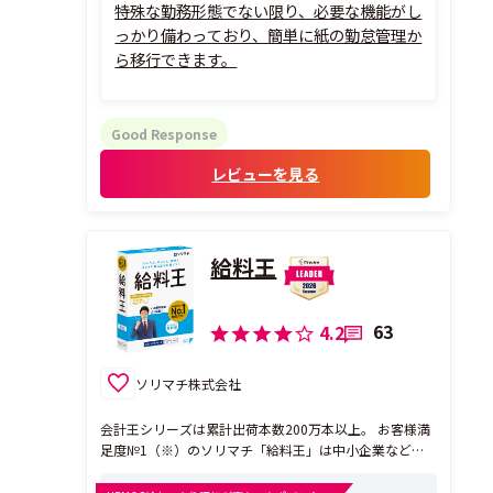
特殊な勤務形態でない限り、必要な機能がし
っかり備わっており、簡単に紙の勤怠管理か
ら移行できます。
Good Response
レビューを見る
給料王
63
4.2
ソリマチ株式会社
会計王シリーズは累計出荷本数200万本以上。 お客様満
足度№1（※）のソリマチ「給料王」は中小企業など小
規模事業者様に特化した給与計算ソフト。 初めて給与計
算ソフトを使う方でも、かんたん、安心サポート充実。