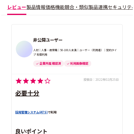
レビュー
製品情報
価格
機能
競合・類似製品
連携
セキュリテ
非公開ユーザー
人材｜人事・教育職｜50-100人未満｜ユーザー（利用者）｜契約タイ
プ 有償利用
企業所属 確認済
利用画像確認
投稿日：
2022年02月25日
必要十分
採用管理システム(ATS)
で利用
良いポイント