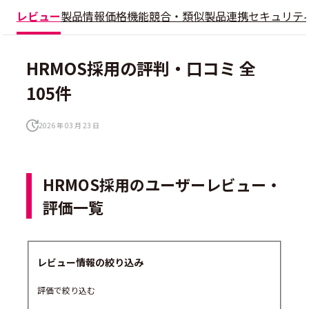
レビュー
製品情報
価格
機能
競合・類似製品
連携
セキュリテ
HRMOS採用の評判・口コミ 全
105件
2026 年 03 月 23 日
HRMOS採用のユーザーレビュー・
評価一覧
レビュー情報の絞り込み
評価で絞り込む