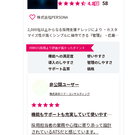
58
4.8
株式会社PERSONA
2,000社以上からなる採用支援ナレッジにより ・カスタ
マイズ性が高くシンプルに操作できる『管理』 ・応募書
類からアセスメントを行う独自AIモデルによる『提案』
によって『効率化』と『採用品質向上』を実現する次世
HRMOS採用より評価が高かったポイント
代型採用管理システム ※現在TVCM放映キャンペーン実
機能への満足度
使いやすさ
施中です。 -----------...
導入のしやすさ
管理のしやすさ
サポート品質
価格
非公開ユーザー
株式会社リブ・コンサルティング
機能もサポートも充実していて使いやすいです！
採用担当者の業務や心理に寄り添って設計
されているATSだと感じています。