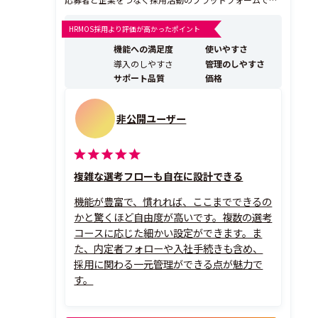
す。 業務効率化と採用改善を両立する機能群で、i-web
ひとつで採用が完結します。 i-webは、新卒採用・キャ
HRMOS採用より評価が高かったポイント
リア採用に必要な機能がすべて揃っているから、データ
機能への満足度
使いやすさ
を精緻に管理し、選考手続きや運用業...
導入のしやすさ
管理のしやすさ
サポート品質
価格
非公開ユーザー
複雑な選考フローも自在に設計できる
機能が豊富で、慣れれば、ここまでできるの
かと驚くほど自由度が高いです。複数の選考
コースに応じた細かい設定ができます。ま
た、内定者フォローや入社手続きも含め、
採用に関わる一元管理ができる点が魅力で
す。