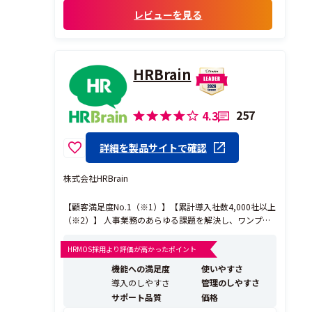
レビューを見る
HRBrain
257
4.3
詳細を製品サイトで確認
株式会社HRBrain
【顧客満足度No.1（※1）】【累計導入社数4,000社以上
（※2）】 人事業務のあらゆる課題を解決し、ワンプラ
ットフォームで人事業務のDXを実現するタレントマネジ
メントシステムです。 《HRBrainが選ばれる理由》 ◎20
HRMOS採用より評価が高かったポイント
19年グッドデザイン賞受賞！ 人事・現場が使いやすい
機能への満足度
使いやすさ
シンプルで洗練されたU...
導入のしやすさ
管理のしやすさ
サポート品質
価格