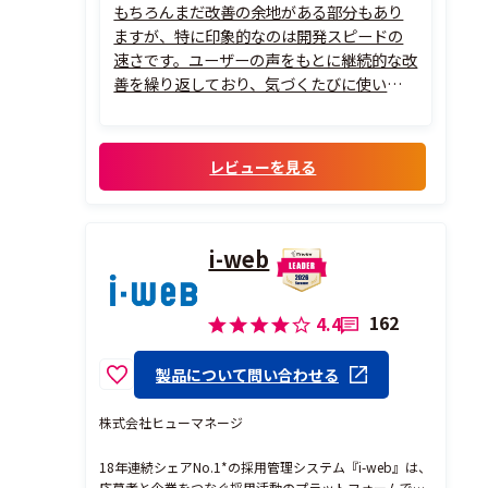
もちろんまだ改善の余地がある部分もあり
ますが、特に印象的なのは開発スピードの
速さです。ユーザーの声をもとに継続的な改
善を繰り返しており、気づくたびに使いやす
くなっていると感じます。そのため、単なる
ツールとしてだけでなく、「一緒に成長し
ているサービス」という感覚があり、使いな
レビューを見る
がら応援したくなるATSです。
また、カス...
i-web
162
4.4
製品について問い合わせる
株式会社ヒューマネージ
18年連続シェアNo.1*の採用管理システム『i-web』は、
応募者と企業をつなぐ採用活動のプラットフォームで