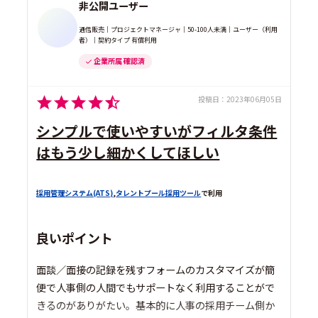
非公開ユーザー
通信販売｜プロジェクトマネージャ｜50-100人未満｜ユーザー（利用
者）｜契約タイプ 有償利用
企業所属 確認済
投稿日：
2023年06月05日
シンプルで使いやすいがフィルタ条件
はもう少し細かくしてほしい
採用管理システム(ATS)
,
タレントプール採用ツール
で利用
良いポイント
面談／面接の記録を残すフォームのカスタマイズが簡
便で人事側の人間でもサポートなく利用することがで
きるのがありがたい。基本的に人事の採用チーム側か