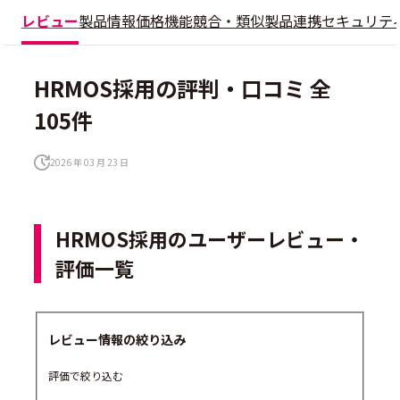
レビュー
製品情報
価格
機能
競合・類似製品
連携
セキュリテ
HRMOS採用の評判・口コミ 全
105件
2026 年 03 月 23 日
HRMOS採用のユーザーレビュー・
評価一覧
レビュー情報の絞り込み
評価で絞り込む