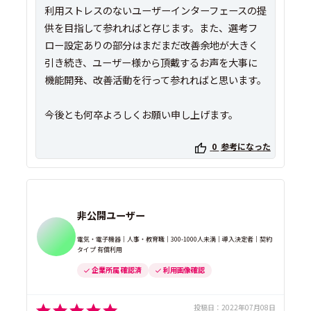
利用ストレスのないユーザーインターフェースの提
供を目指して参れればと存じます。また、選考フ
ロー設定ありの部分はまだまだ改善余地が大きく
引き続き、ユーザー様から頂戴するお声を大事に
機能開発、改善活動を行って参れればと思います。
今後とも何卒よろしくお願い申し上げます。
0
参考になった
非公開ユーザー
電気・電子機器｜人事・教育職｜300-1000人未満｜導入決定者｜契約
タイプ 有償利用
企業所属 確認済
利用画像確認
投稿日：
2022年07月08日