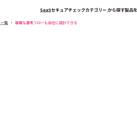
SaaS
セキュアチェック
カテゴリー
から探す
製品
ー一覧
複雑な選考フローも自在に設計できる