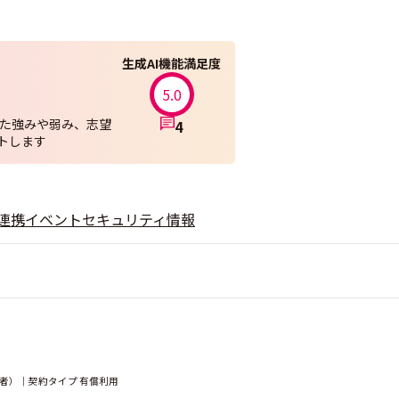
生成AI機能満足度
5.0
した強みや弱み、志望
4
トします
連携
イベント
セキュリティ情報
用者）｜契約タイプ 有償利用