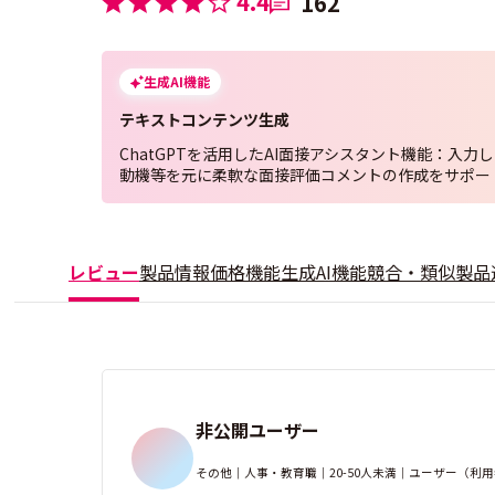
4.4
162
生成AI機能
テキストコンテンツ生成
ChatGPTを活用したAI面接アシスタント機能：入力
動機等を元に柔軟な面接評価コメントの作成をサポー
レビュー
製品情報
価格
機能
生成AI機能
競合・類似製品
非公開ユーザー
その他｜人事・教育職｜20-50人未満｜ユーザー（利