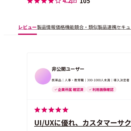
4.2
105
レビュー
製品情報
価格
機能
競合・類似製品
連携
セキュ
非公開ユーザー
医薬品｜人事・教育職｜300-1000人未満｜導入決定
企業所属 確認済
利用画像確認
UI/UXに優れ、カスタマー