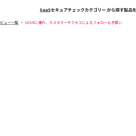
SaaS
セキュアチェック
カテゴリー
から探す
製品
ビュー一覧
UI/UXに優れ、カスタマーサクセスによるフォローも手厚い