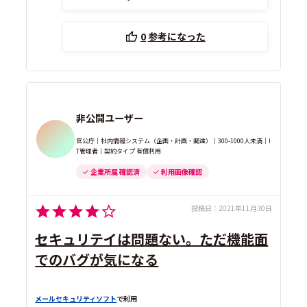
0
参考になった
非公開ユーザー
官公庁｜社内情報システム（企画・計画・調達）｜300-1000人未満｜I
T管理者｜契約タイプ 有償利用
企業所属 確認済
利用画像確認
投稿日：
2021年11月30日
セキュリテイは問題ない。ただ機能面
でのバグが気になる
メールセキュリティソフト
で利用