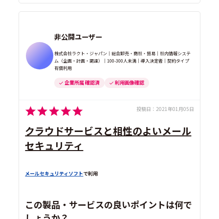
非公開ユーザー
株式会社ラクト・ジャパン｜総合卸売・商社・貿易｜社内情報システ
ム（企画・計画・調達）｜100-300人未満｜導入決定者｜契約タイプ
有償利用
企業所属 確認済
利用画像確認
投稿日：
2021年01月05日
クラウドサービスと相性のよいメール
セキュリティ
メールセキュリティソフト
で利用
この製品・サービスの良いポイントは何で
しょうか？