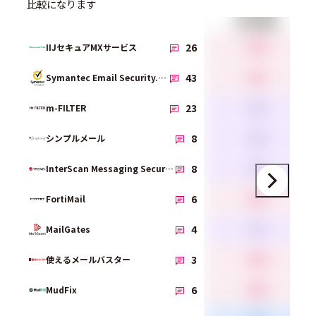
比較になります
総合満足度
4.0
26
IIJセキュアMXサービス
4.1
43
Symantec Email Security.cloud Service
3.6
23
m-FILTER
3.6
8
シンプルメール
3.4
8
InterScan Messaging Security
4.2
6
FortiMail
3.2
4
MailGates
4.4
3
使えるメールバスター
4.0
6
MudFix