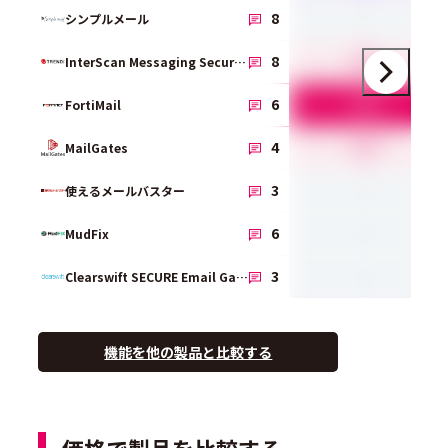
-
8
シンプルメール
4.0
8
InterScan Messaging Security
5.0
6
FortiMail
4.3
4
MailGates
-
3
使えるメールバスター
-
6
MudFix
-
3
Clearswift SECURE Email Gateway
機能を他の製品と比較する