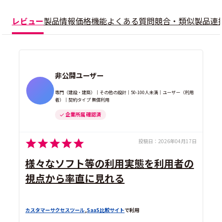
レビュー
製品情報
価格
機能
よくある質問
競合・類似製品
連
非公開ユーザー
専門（建設・建築）｜その他の設計｜50-100人未満｜ユーザー（利用
者）｜契約タイプ 無償利用
企業所属 確認済
投稿日：
2026年04月17日
様々なソフト等の利用実態を利用者の
視点から率直に見れる
カスタマーサクセスツール
,
SaaS比較サイト
で利用